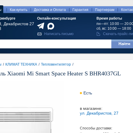
|
|
|
|
|
ы
Как купить
Доставка и Оплата
Гарантия
Партнерам
Конта
ринбурге
Онлайн-консультация
Время работы
8, Декабристов 27
пн—пт: 10:00 — 20:0
8
сб, вс: 10:00 — 18:00
Написать письмо
Скачать прайс-ли
ы
/
КЛИМАТ ТЕХНИКА
/
Тепловентилятор
/
ль Xiaomi Mi Smart Space Heater S BHR4037GL
Есть
в магазине:
ул. Декабристов, 27
Способы доставки: