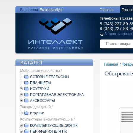
|
Ваш город:
Екатеринбург
Главная
Товар
Телефоны в Екате
8 (343) 227-89-8
8 (343) 227-88-9
Заказать звонок
КАТАЛОГ
Главная
/
Товар
Мобильные устройства /
Обогревате
СОТОВЫЕ ТЕЛЕФОНЫ
ПЛАНШЕТЫ
НОУТБУКИ
ПОРТАТИВНАЯ ЭЛЕКТРОНИКА
АКСЕССУАРЫ
Товары для детей /
Игрушки
Компьютеры и комплектующие /
КОМПЛЕКТУЮЩИЕ ДЛЯ ПК
ПЕРИФЕРИЯ ДЛЯ ПК