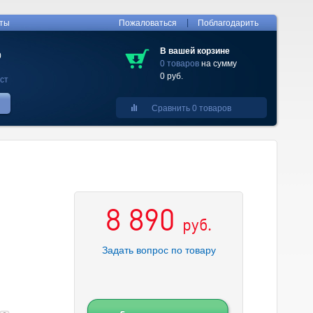
|
кты
Пожаловаться
Поблагодарить
В вашей корзине
0
0 товаров
на сумму
0 руб.
ст
Сравнить 0 товаров
8 890
руб.
Задать вопрос по товару