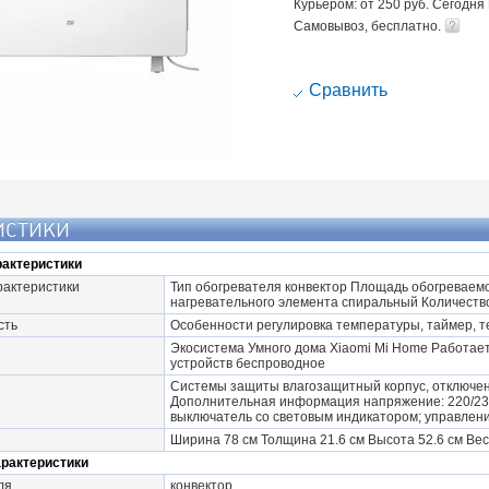
Курьером: от 250 руб. Сегодня
Самовывоз, бесплатно.
Cравнить
ИСТИКИ
актеристики
рактеристики
Тип обогревателя конвектор Площадь обогреваемо
нагревательного элемента спиральный Количеств
сть
Особенности регулировка температуры, таймер, 
Экосистема Умного дома Xiaomi Mi Home Работает 
устройств беспроводное
Системы защиты влагозащитный корпус, отключен
Дополнительная информация напряжение: 220/230
выключатель со световым индикатором; управлени
Ширина 78 см Толщина 21.6 см Высота 52.6 см Вес 
арактеристики
ля
конвектор