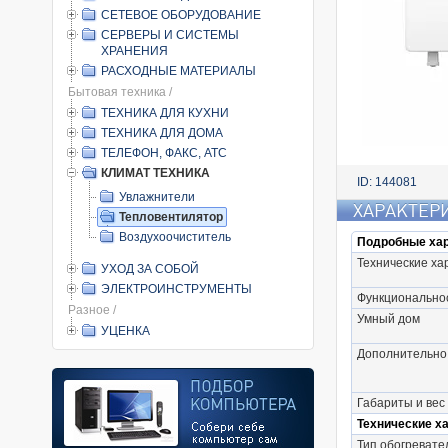
СЕТЕВОЕ ОБОРУДОВАНИЕ
СЕРВЕРЫ И СИСТЕМЫ
ХРАНЕНИЯ
РАСХОДНЫЕ МАТЕРИАЛЫ
Бытовая техника /
ТЕХНИКА ДЛЯ КУХНИ
ТЕХНИКА ДЛЯ ДОМА
ТЕЛЕФОН, ФАКС, АТС
КЛИМАТ ТЕХНИКА
ID: 144081
Увлажнители
ХАРАКТЕР
Тепловентилятор
Воздухоочиститель
Подробные хар
Технические ха
УХОД ЗА СОБОЙ
ЭЛЕКТРОИНСТРУМЕНТЫ
Функционально
Разное /
Умный дом
УЦЕНКА
Дополнительно
Габариты и вес
Технические х
Тип обогревате