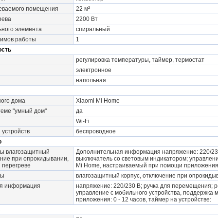
еваемого помещения
22 м²
рева
2200 Вт
ьного элемента
спиральный
жимов работы
1
ость
регулировка температуры, таймер, термостат
электронное
напольная
ого дома
Xiaomi Mi Home
теме "умный дом"
да
Wi-Fi
 устройств
беспроводное
о
ы влагозащитный
Дополнительная информация напряжение: 220/230
ение при опрокидывании,
выключатель со световым индикатором; управлени
 перегреве
Mi Home, настраиваемый при помощи приложения: 
ты
влагозащитный корпус, отключение при опрокидыв
я информация
напряжение: 220/230 В; ручка для перемещения; 
управление c мобильного устройства, поддержка
приложения: 0 - 12 часов, таймер на устройстве:
с