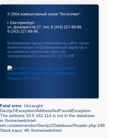
© 2004 компьютерный салон "Интеллект"
г. Екатеринбург:
ул. Декабристов 27, тел. 8 (343) 227-89-88,
8 (343) 227-88-98.
Информация представленная на сайте, носит
исключительно информационный характер и
не является публичной офертой,
определяемой Статьей 437 (2) ГК РФ
Fatal error
: Uncaught
GeoIp2\Exception\AddressNotFoundException:
The address 10.5.162.114 is not in the database.
in /home/web/intel-
ekt.ru/www/vendor/GeoIp2/Database/Reader.php:248
Stack trace: #0 /home/web/intel-
ekt.ru/www/vendor/GeoIp2/Database/Reader.php(217):