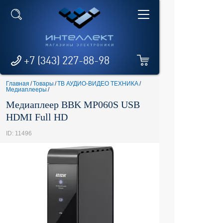
+7 (343) 227-88-98
Главная
/
Товары
/
ТВ АУДИО-ВИДЕО ТЕХНИКА
/
Медиаплееры
/
Медиаплеер BBK MP060S USB
HDMI Full HD
ID: 11496