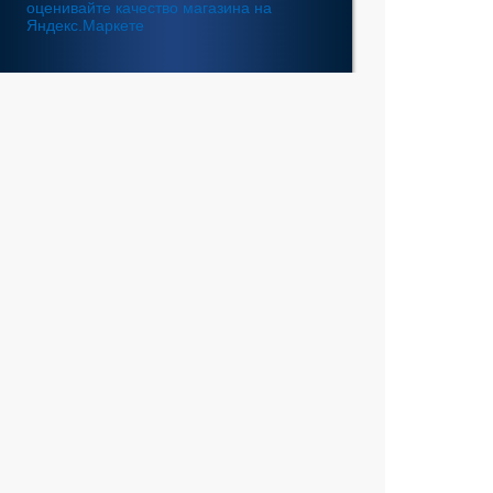
Fatal error
: Uncaught
GeoIp2\Exception\AddressNotFoundException:
The address 10.4.86.23 is not in the database. in
/home/web/intel-
ekt.ru/www/vendor/GeoIp2/Database/Reader.php:248
Stack trace: #0 /home/web/intel-
ekt.ru/www/vendor/GeoIp2/Database/Reader.php(217):
GeoIp2\Database\Reader->getRecord('City', 'City',
'10.4.86.23') #1 /home/web/intel-
ekt.ru/www/vendor/GeoIp2/Database/Reader.php(73):
GeoIp2\Database\Reader->modelFor('City', 'City',
'10.4.86.23') #2 /home/web/intel-
ekt.ru/www/admin/library/internet.lib.php(55):
GeoIp2\Database\Reader->city('10.4.86.23') #3
/home/web/intel-
ekt.ru/www/admin/library/internet.lib.php(39):
Geo::get_geobase_data('10.4.86.23') #4
/home/web/intel-
ekt.ru/www/admin/library/core/core.lib.php(351):
Geo::GetCity('10.4.86.23', false, true) #5
/home/web/intel-