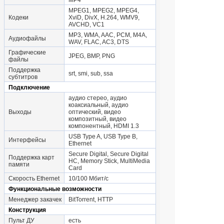
MP4
MPEG1, MPEG2, MPEG4,
Кодеки
XviD, DivX, H.264, WMV9,
AVCHD, VC1
MP3, WMA, AAC, PCM, M4A,
Аудиофайлы
WAV, FLAC, AC3, DTS
Графические
JPEG, BMP, PNG
файлы
Поддержка
srt, smi, sub, ssa
субтитров
Подключение
аудио стерео, аудио
коаксиальный, аудио
Выходы
оптический, видео
композитный, видео
компонентный, HDMI 1.3
USB Type A, USB Type B,
Интерфейсы
Ethernet
Secure Digital, Secure Digital
Поддержка карт
HC, Memory Stick, MultiMedia
памяти
Card
Скорость Ethernet
10/100 Мбит/с
Функциональные возможности
Менеджер закачек
BitTorrent, HTTP
Конструкция
Пульт ДУ
есть