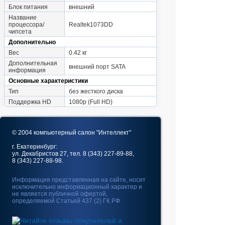
Блок питания
внешний
Название
процессора/
Realtek1073DD
чипсета
Дополнительно
Вес
0.42 кг
Дополнительная
внешний порт SATA
информация
Основные характеристики
Тип
без жесткого диска
Поддержка HD
1080p (Full HD)
© 2004 компьютерный салон "Интеллект"
г. Екатеринбург:
ул. Декабристов 27, тел. 8 (343) 227-89-88,
8 (343) 227-88-98.
Информация представленная на сайте, носит
исключительно информационный характер и
не является публичной офертой,
определяемой Статьей 437 (2) ГК РФ