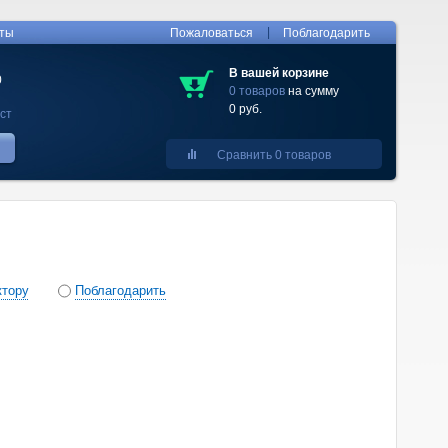
|
кты
Пожаловаться
Поблагодарить
В вашей корзине
0
0 товаров
на сумму
0 руб.
ст
Сравнить 0 товаров
ктору
Поблагодарить