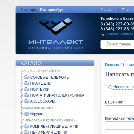
|
Ваш город:
Екатеринбург
Главная
Товар
Телефоны в Екате
8 (343) 227-89-8
8 (343) 227-88-9
Заказать звонок
КАТАЛОГ
Главная
/
Напис
Мобильные устройства /
Написать 
СОТОВЫЕ ТЕЛЕФОНЫ
ПЛАНШЕТЫ
Написать 
НОУТБУКИ
ПОРТАТИВНАЯ ЭЛЕКТРОНИКА
АКСЕССУАРЫ
Ваше имя
*
Товары для детей /
Игрушки
Контактный тел
Компьютеры и комплектующие /
КОМПЛЕКТУЮЩИЕ ДЛЯ ПК
ПЕРИФЕРИЯ ДЛЯ ПК