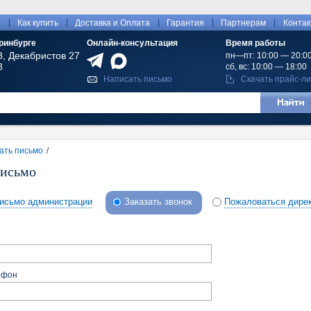
|
|
|
|
|
ы
Как купить
Доставка и Оплата
Гарантия
Партнерам
Конта
ринбурге
Онлайн-консультация
Время работы
8, Декабристов 27
пн—пт: 10:00 — 20:0
8
сб, вс: 10:00 — 18:00
Написать письмо
Скачать прайс-ли
ать письмо
/
письмо
письмо администрации
Заказать звонок
Пожаловаться дире
ефон