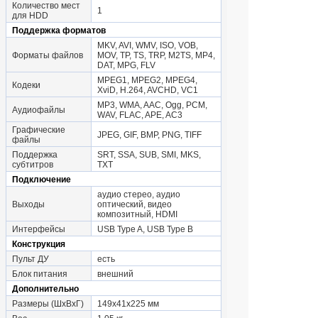
Количество мест
1
для HDD
Поддержка форматов
MKV, AVI, WMV, ISO, VOB,
Форматы файлов
MOV, TP, TS, TRP, M2TS, MP4,
DAT, MPG, FLV
MPEG1, MPEG2, MPEG4,
Кодеки
XviD, H.264, AVCHD, VC1
MP3, WMA, AAC, Ogg, PCM,
Аудиофайлы
WAV, FLAC, APE, AC3
Графические
JPEG, GIF, BMP, PNG, TIFF
файлы
Поддержка
SRT, SSA, SUB, SMI, MKS,
субтитров
TXT
Подключение
аудио стерео, аудио
Выходы
оптический, видео
композитный, HDMI
Интерфейсы
USB Type A, USB Type B
Конструкция
Пульт ДУ
есть
Блок питания
внешний
Дополнительно
Размеры (ШxВxГ)
149x41x225 мм