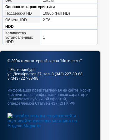
Вес
1.05 кг
Основные характеристики
Поддержка HD
1080p (Full HD)
Объем HDD
2 Тб
HDD
Количество
установленных
1
HDD
© 2004 компьютерный салон "Интеллект"
г. Екатеринбург:
ул. Декабристов 27, тел. 8 (343) 227-89-88,
8 (343) 227-88-98.
Информация представленная на сайте, носит
исключительно информационный характер и
не является публичной офертой,
определяемой Статьей 437 (2) ГК РФ