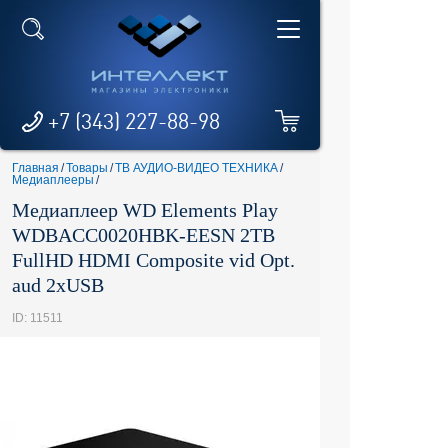
+7 (343) 227-88-98
Главная
/
Товары
/
ТВ АУДИО-ВИДЕО ТЕХНИКА
/
Медиаплееры
/
Медиаплеер WD Elements Play
WDBACC0020HBK-EESN 2TB
FullHD HDMI Composite vid Opt.
aud 2xUSB
ID: 11511