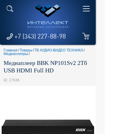
+7 (343) 227-88-98
Главная
/
Товары
/
ТВ АУДИО-ВИДЕО ТЕХНИКА
/
Медиаплееры
/
Медиаплеер BBK NP101Sv2 2Тб
USB HDMI Full HD
ID: 17638