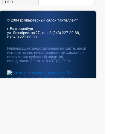
HDD
© 2004 компьютерный салон "Интеллект"
г. Екатеринбург:
ул. Декабристов 27, тел. 8 (343) 227-89-88,
8 (343) 227-88-98.
Информация представленная на сайте, носит
исключительно информационный характер и
не является публичной офертой,
определяемой Статьей 437 (2) ГК РФ
Fatal error
: Uncaught
GeoIp2\Exception\AddressNotFoundException:
The address 10.5.176.110 is not in the database.
in /home/web/intel-
ekt.ru/www/vendor/GeoIp2/Database/Reader.php:248
Stack trace: #0 /home/web/intel-