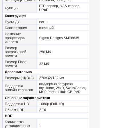
Менеджер закачек
BitTorrent, HTTP, FTP
FTP-сервер, NAS-сервер,
Функции
UPnP
Конструкция
Пульт ДУ
есть
Блок питания
внешний
Название
процессора/
Sigma Designs SMP8635
чипсета
Размер
оперативной
256 Мб
памяти
Размер Flash-
32 Мб
памяти
Дополнительно
Размеры (ШxВxГ)
270x32x132 мм
поддержка ресурсов:
Поддержка
myiHome, WizD, SwissCenter,
онлайн-сервисов
MSP Portal, Llink, GB-PVR
Основные характеристики
Поддержка HD
1080p (Full HD)
Объем HDD
2 Тб
HDD
Количество
установленных
1