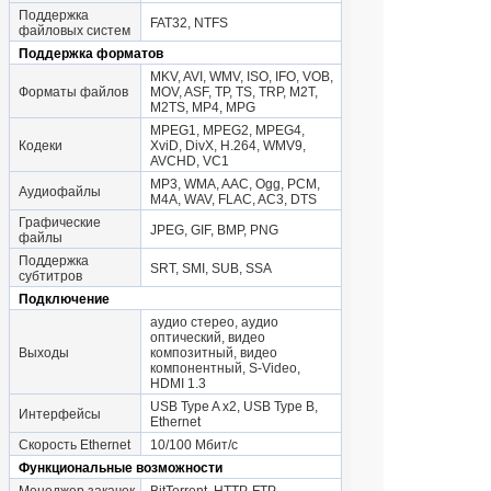
Поддержка
FAT32, NTFS
файловых систем
Поддержка форматов
MKV, AVI, WMV, ISO, IFO, VOB,
Форматы файлов
MOV, ASF, TP, TS, TRP, M2T,
M2TS, MP4, MPG
MPEG1, MPEG2, MPEG4,
Кодеки
XviD, DivX, H.264, WMV9,
AVCHD, VC1
MP3, WMA, AAC, Ogg, PCM,
Аудиофайлы
M4A, WAV, FLAC, AC3, DTS
Графические
JPEG, GIF, BMP, PNG
файлы
Поддержка
SRT, SMI, SUB, SSA
субтитров
Подключение
аудио стерео, аудио
оптический, видео
Выходы
композитный, видео
компонентный, S-Video,
HDMI 1.3
USB Type A x2, USB Type B,
Интерфейсы
Ethernet
Скорость Ethernet
10/100 Мбит/с
Функциональные возможности