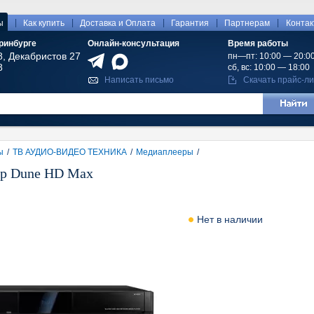
|
|
|
|
|
ы
Как купить
Доставка и Оплата
Гарантия
Партнерам
Конта
ринбурге
Онлайн-консультация
Время работы
8, Декабристов 27
пн—пт: 10:00 — 20:0
8
сб, вс: 10:00 — 18:00
Написать письмо
Скачать прайс-ли
ы
/
ТВ АУДИО-ВИДЕО ТЕХНИКА
/
Медиаплееры
/
р Dune HD Max
Нет в наличии