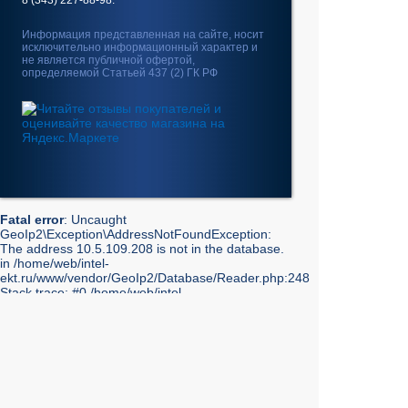
8 (343) 227-88-98.
Информация представленная на сайте, носит
исключительно информационный характер и
не является публичной офертой,
определяемой Статьей 437 (2) ГК РФ
Fatal error
: Uncaught
GeoIp2\Exception\AddressNotFoundException:
The address 10.5.109.208 is not in the database.
in /home/web/intel-
ekt.ru/www/vendor/GeoIp2/Database/Reader.php:248
Stack trace: #0 /home/web/intel-
ekt.ru/www/vendor/GeoIp2/Database/Reader.php(217):
GeoIp2\Database\Reader->getRecord('City', 'City',
'10.5.109.208') #1 /home/web/intel-
ekt.ru/www/vendor/GeoIp2/Database/Reader.php(73):
GeoIp2\Database\Reader->modelFor('City', 'City',
'10.5.109.208') #2 /home/web/intel-
ekt.ru/www/admin/library/internet.lib.php(55):