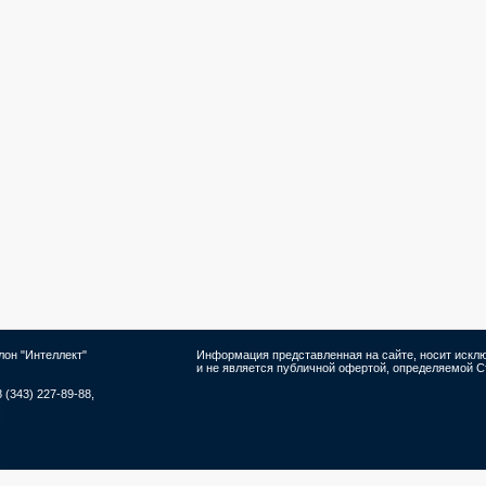
лон "Интеллект"
Информация представленная на сайте, носит иск
и не является публичной офертой, определяемой Ст
8 (343) 227-89-88,