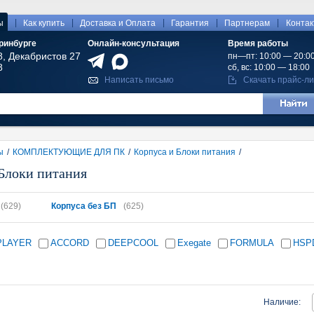
|
|
|
|
|
ы
Как купить
Доставка и Оплата
Гарантия
Партнерам
Конта
ринбурге
Онлайн-консультация
Время работы
8, Декабристов 27
пн—пт: 10:00 — 20:0
8
сб, вс: 10:00 — 18:00
Написать письмо
Скачать прайс-ли
ы
/
КОМПЛЕКТУЮЩИЕ ДЛЯ ПК
/
Корпуса и Блоки питания
/
Блоки питания
(629)
Корпуса без БП
(625)
PLAYER
ACCORD
DEEPCOOL
Exegate
FORMULA
HSP
Наличие: