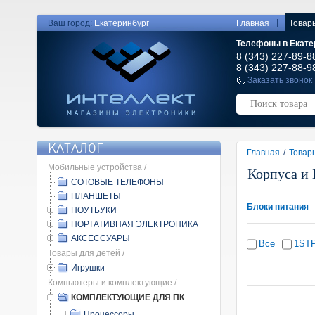
|
Ваш город:
Екатеринбург
Главная
Товар
Телефоны в Екате
8 (343) 227-89-8
8 (343) 227-88-9
Заказать звонок
КАТАЛОГ
Главная
/
Товар
Мобильные устройства /
Корпуса и 
СОТОВЫЕ ТЕЛЕФОНЫ
ПЛАНШЕТЫ
Блоки питания
НОУТБУКИ
ПОРТАТИВНАЯ ЭЛЕКТРОНИКА
АКСЕССУАРЫ
Все
1ST
Товары для детей /
Игрушки
Компьютеры и комплектующие /
КОМПЛЕКТУЮЩИЕ ДЛЯ ПК
Процессоры