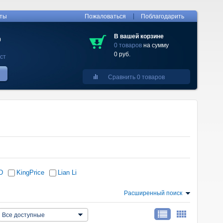
|
кты
Пожаловаться
Поблагодарить
В вашей корзине
0
0 товаров
на сумму
0 руб.
ст
Сравнить 0 товаров
D
KingPrice
Lian Li
Расширенный поиск
Все доступные