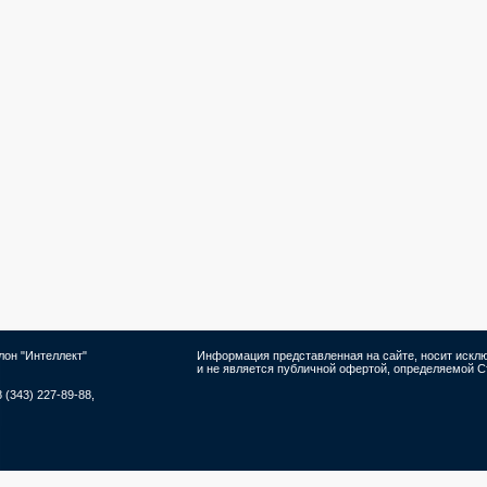
лон "Интеллект"
Информация представленная на сайте, носит иск
и не является публичной офертой, определяемой Ст
8 (343) 227-89-88,