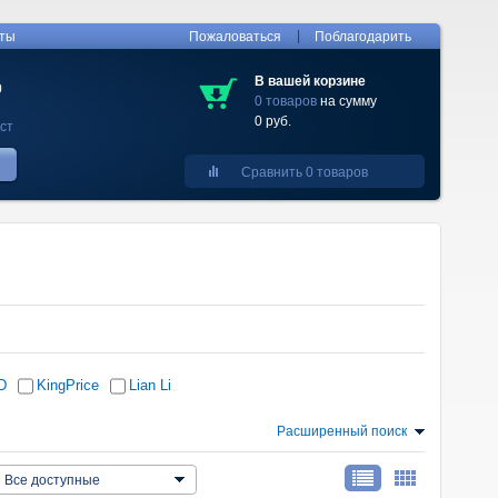
|
кты
Пожаловаться
Поблагодарить
В вашей корзине
0
0 товаров
на сумму
0 руб.
ст
Сравнить 0 товаров
D
KingPrice
Lian Li
Расширенный поиск
Все доступные