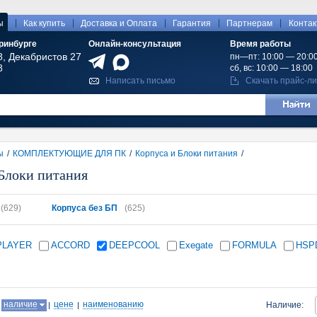
|
|
|
|
|
ы
Как купить
Доставка и Оплата
Гарантия
Партнерам
Конта
ринбурге
Онлайн-консультация
Время работы
8, Декабристов 27
пн—пт: 10:00 — 20:0
8
сб, вс: 10:00 — 18:00
Написать письмо
Скачать прайс-ли
ы
/
КОМПЛЕКТУЮЩИЕ ДЛЯ ПК
/
Корпуса и Блоки питания
/
Блоки питания
(629)
Корпуса без БП
(625)
PLAYER
ACCORD
DEEPCOOL
Exegate
FORMULA
HSP
:
наличие
цене
наименованию
Наличие: