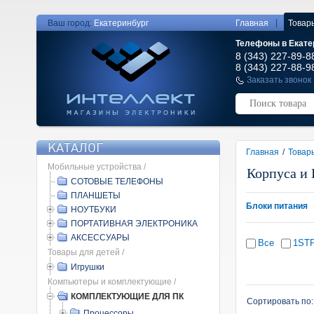
|
Ваш город:
Екатеринбург
Главная
Товар
Телефоны в Екате
8 (343) 227-89-8
8 (343) 227-88-9
Заказать звонок
КАТАЛОГ
Главная
/
Товар
Мобильные устройства /
Корпуса и 
СОТОВЫЕ ТЕЛЕФОНЫ
ПЛАНШЕТЫ
Блоки питания
НОУТБУКИ
ПОРТАТИВНАЯ ЭЛЕКТРОНИКА
АКСЕССУАРЫ
Все
1ST
Товары для детей /
Игрушки
Компьютеры и комплектующие /
КОМПЛЕКТУЮЩИЕ ДЛЯ ПК
Сортировать по
Процессоры