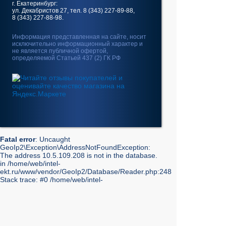
г. Екатеринбург:
ул. Декабристов 27, тел. 8 (343) 227-89-88,
8 (343) 227-88-98.
Информация представленная на сайте, носит
исключительно информационный характер и
не является публичной офертой,
определяемой Статьей 437 (2) ГК РФ
Fatal error
: Uncaught
GeoIp2\Exception\AddressNotFoundException:
The address 10.5.109.208 is not in the database.
in /home/web/intel-
ekt.ru/www/vendor/GeoIp2/Database/Reader.php:248
Stack trace: #0 /home/web/intel-
ekt.ru/www/vendor/GeoIp2/Database/Reader.php(217):
GeoIp2\Database\Reader->getRecord('City', 'City',
'10.5.109.208') #1 /home/web/intel-
ekt.ru/www/vendor/GeoIp2/Database/Reader.php(73):
GeoIp2\Database\Reader->modelFor('City', 'City',