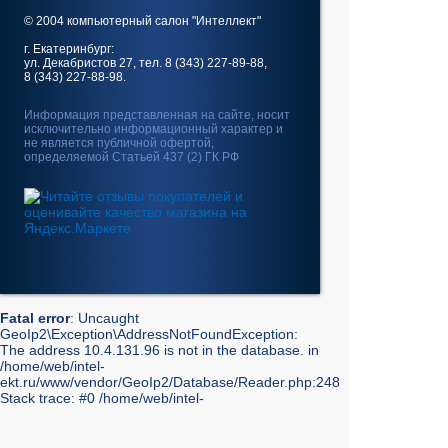
© 2004 компьютерный салон "Интеллект"
г. Екатеринбург:
ул. Декабристов 27, тел. 8 (343) 227-89-88,
8 (343) 227-88-98.
Информация представленная на сайте, носит
исключительно информационный характер и
не является публичной офертой,
определяемой Статьей 437 (2) ГК РФ
Fatal error
: Uncaught
GeoIp2\Exception\AddressNotFoundException:
The address 10.4.131.96 is not in the database. in
/home/web/intel-
ekt.ru/www/vendor/GeoIp2/Database/Reader.php:248
Stack trace: #0 /home/web/intel-
ekt.ru/www/vendor/GeoIp2/Database/Reader.php(217):
GeoIp2\Database\Reader->getRecord('City', 'City',
'10.4.131.96') #1 /home/web/intel-