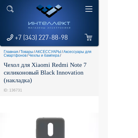
+7 (343) 227-88-98
Главная
/
Товары
/
АКСЕССУАРЫ
/
Аксессуары для
Смартфонов
/
Чехлы и бампера
/
Чехол для Xiaomi Redmi Note 7
силиконовый Black Innovation
(накладка)
ID: 136731