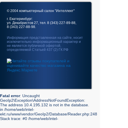
© 2004 компьютерный салон "Интеллект"
г. Екатеринбург:
ул. Декабристов 27, тел. 8 (343) 227-89-88,
8 (343) 227-88-98.
Информация представленная на сайте, носит
исключительно информационный характер и
не является публичной офертой,
определяемой Статьей 437 (2) ГК РФ
Fatal error
: Uncaught
GeoIp2\Exception\AddressNotFoundException:
The address 10.4.195.132 is not in the database.
in /home/web/intel-
ekt.ru/www/vendor/GeoIp2/Database/Reader.php:248
Stack trace: #0 /home/web/intel-
ekt.ru/www/vendor/GeoIp2/Database/Reader.php(217):
GeoIp2\Database\Reader->getRecord('City', 'City',