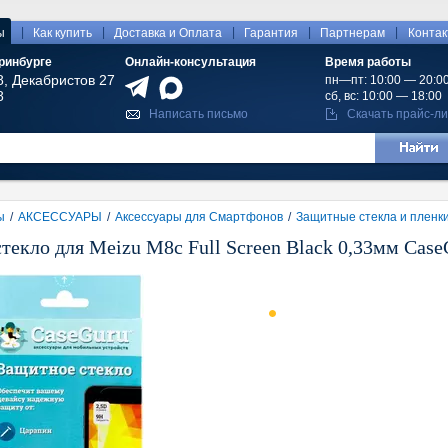
|
|
|
|
|
ы
Как купить
Доставка и Оплата
Гарантия
Партнерам
Конта
ринбурге
Онлайн-консультация
Время работы
8, Декабристов 27
пн—пт: 10:00 — 20:0
8
сб, вс: 10:00 — 18:00
Написать письмо
Скачать прайс-ли
ы
/
АКСЕССУАРЫ
/
Аксессуары для Смартфонов
/
Защитные стекла и пленк
текло для Meizu M8c Full Screen Black 0,33мм Case