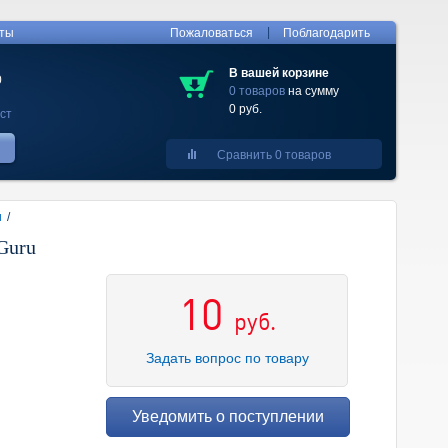
|
кты
Пожаловаться
Поблагодарить
В вашей корзине
0
0 товаров
на сумму
0 руб.
ст
Сравнить 0 товаров
и
/
Guru
10
руб.
Задать вопрос по товару
Уведомить о поступлении