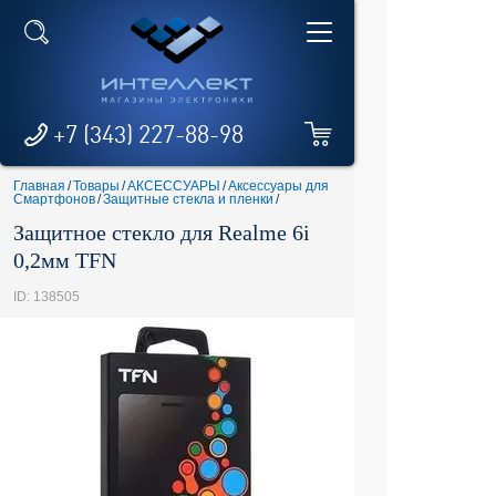
+7 (343) 227-88-98
Главная
/
Товары
/
АКСЕССУАРЫ
/
Аксессуары для
Смартфонов
/
Защитные стекла и пленки
/
Защитное стекло для Realme 6i
0,2мм TFN
ID: 138505