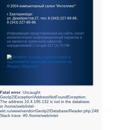
© 2004 компьютерный салон "Интеллект"
г. Екатеринбург:
ул. Декабристов 27, тел. 8 (343) 227-89-88,
8 (343) 227-88-98.
Информация представленная на сайте, носит
исключительно информационный характер и
не является публичной офертой,
определяемой Статьей 437 (2) ГК РФ
Fatal error
: Uncaught
GeoIp2\Exception\AddressNotFoundException:
The address 10.4.195.132 is not in the database.
in /home/web/intel-
ekt.ru/www/vendor/GeoIp2/Database/Reader.php:248
Stack trace: #0 /home/web/intel-
ekt.ru/www/vendor/GeoIp2/Database/Reader.php(217):
GeoIp2\Database\Reader->getRecord('City', 'City',
'10.4.195.132') #1 /home/web/intel-