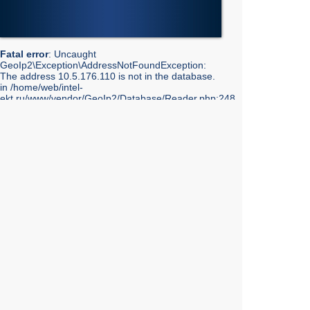
Fatal error
: Uncaught
GeoIp2\Exception\AddressNotFoundException:
The address 10.5.176.110 is not in the database.
in /home/web/intel-
ekt.ru/www/vendor/GeoIp2/Database/Reader.php:248
Stack trace: #0 /home/web/intel-
ekt.ru/www/vendor/GeoIp2/Database/Reader.php(217):
GeoIp2\Database\Reader->getRecord('City', 'City',
'10.5.176.110') #1 /home/web/intel-
ekt.ru/www/vendor/GeoIp2/Database/Reader.php(73):
GeoIp2\Database\Reader->modelFor('City', 'City',
'10.5.176.110') #2 /home/web/intel-
ekt.ru/www/admin/library/internet.lib.php(55):
GeoIp2\Database\Reader->city('10.5.176.110') #3
/home/web/intel-
ekt.ru/www/admin/library/internet.lib.php(39):
Geo::get_geobase_data('10.5.176.110') #4
/home/web/intel-
ekt.ru/www/admin/library/core/core.lib.php(351):
Geo::GetCity('10.5.176.110', false, true) #5
/home/web/intel-
ekt.ru/www/templates_mobile/includes/bottom.php(10):
showInfoCity() #6 /home/web/intel-
ekt.ru/www/templates_mobile/catalog.tpl.php(7):