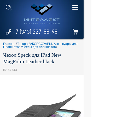
+7 (343) 227-88-98
Главная
/
Товары
/
АКСЕССУАРЫ
/
Аксессуары для
Планшетов
/
Чехлы для планшетов
/
Чехол Speck для iPad New
MagFolio Leather black
ID: 67743