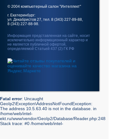
© 2004 компьютерный салон "Интеллект"
г. Екатеринбург:
ул. Декабристов 27, тел. 8 (343) 227-89-88,
8 (343) 227-88-98.
Информация представленная на сайте, носит
исключительно информационный характер и
не является публичной офертой,
определяемой Статьей 437 (2) ГК РФ
Fatal error
: Uncaught
GeoIp2\Exception\AddressNotFoundException:
The address 10.5.63.40 is not in the database. in
/home/web/intel-
ekt.ru/www/vendor/GeoIp2/Database/Reader.php:248
Stack trace: #0 /home/web/intel-
ekt.ru/www/vendor/GeoIp2/Database/Reader.php(217):
GeoIp2\Database\Reader->getRecord('City', 'City',
'10.5.63.40') #1 /home/web/intel-