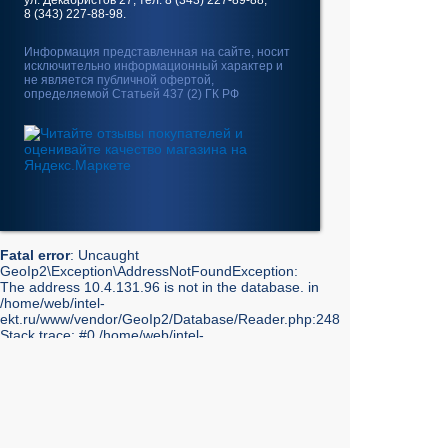
ул. Декабристов 27, тел. 8 (343) 227-89-88,
8 (343) 227-88-98.
Информация представленная на сайте, носит
исключительно информационный характер и
не является публичной офертой,
определяемой Статьей 437 (2) ГК РФ
Fatal error
: Uncaught
GeoIp2\Exception\AddressNotFoundException:
The address 10.4.131.96 is not in the database. in
/home/web/intel-
ekt.ru/www/vendor/GeoIp2/Database/Reader.php:248
Stack trace: #0 /home/web/intel-
ekt.ru/www/vendor/GeoIp2/Database/Reader.php(217):
GeoIp2\Database\Reader->getRecord('City', 'City',
'10.4.131.96') #1 /home/web/intel-
ekt.ru/www/vendor/GeoIp2/Database/Reader.php(73):
GeoIp2\Database\Reader->modelFor('City', 'City',
'10.4.131.96') #2 /home/web/intel-
ekt.ru/www/admin/library/internet.lib.php(55):