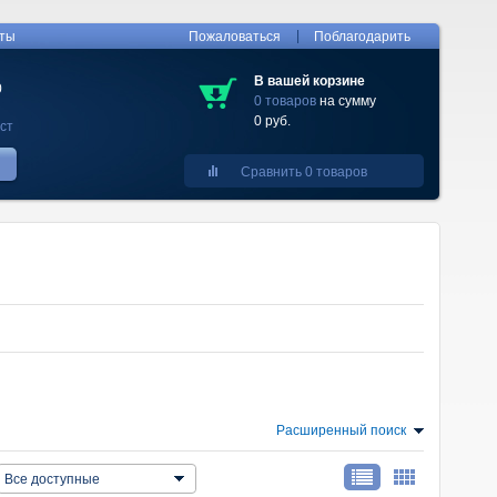
|
кты
Пожаловаться
Поблагодарить
В вашей корзине
0
0 товаров
на сумму
0 руб.
ст
Сравнить 0 товаров
Расширенный поиск
Все доступные