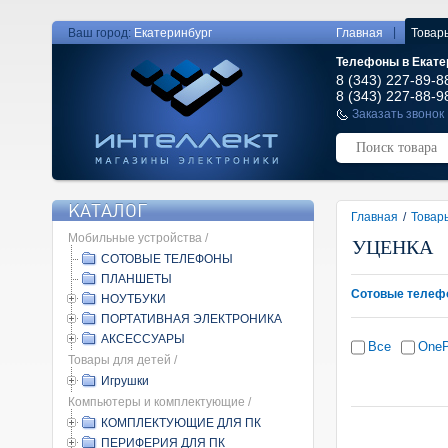
|
Ваш город:
Екатеринбург
Главная
Товар
Телефоны в Екате
8 (343) 227-89-8
8 (343) 227-88-9
Заказать звонок
КАТАЛОГ
Главная
/
Товар
Мобильные устройства /
УЦЕНКА
СОТОВЫЕ ТЕЛЕФОНЫ
ПЛАНШЕТЫ
Сотовые телеф
НОУТБУКИ
ПОРТАТИВНАЯ ЭЛЕКТРОНИКА
АКСЕССУАРЫ
Все
OneP
Товары для детей /
Игрушки
Компьютеры и комплектующие /
КОМПЛЕКТУЮЩИЕ ДЛЯ ПК
ПЕРИФЕРИЯ ДЛЯ ПК