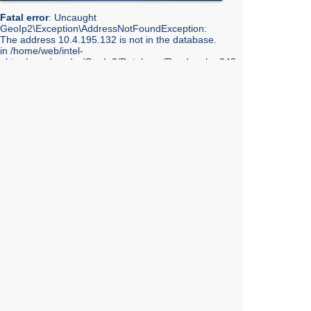
Fatal error
: Uncaught
GeoIp2\Exception\AddressNotFoundException:
The address 10.4.195.132 is not in the database.
in /home/web/intel-
ekt.ru/www/vendor/GeoIp2/Database/Reader.php:248
Stack trace: #0 /home/web/intel-
ekt.ru/www/vendor/GeoIp2/Database/Reader.php(217):
GeoIp2\Database\Reader->getRecord('City', 'City',
'10.4.195.132') #1 /home/web/intel-
ekt.ru/www/vendor/GeoIp2/Database/Reader.php(73):
GeoIp2\Database\Reader->modelFor('City', 'City',
'10.4.195.132') #2 /home/web/intel-
ekt.ru/www/admin/library/internet.lib.php(55):
GeoIp2\Database\Reader->city('10.4.195.132') #3
/home/web/intel-
ekt.ru/www/admin/library/internet.lib.php(39):
Geo::get_geobase_data('10.4.195.132') #4
/home/web/intel-
ekt.ru/www/admin/library/core/core.lib.php(351):
Geo::GetCity('10.4.195.132', false, true) #5
/home/web/intel-
ekt.ru/www/templates_mobile/includes/bottom.php(10):
showInfoCity() #6 /home/web/intel-
ekt.ru/www/templates_mobile/catalog.tpl.php(7):
require_once('/home/web/intel...') #7
/home/web/intel-
ekt.ru/www/admin/core/pages/pages.php(1 in