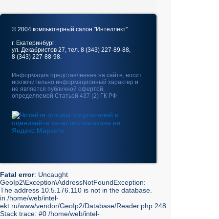
© 2004 компьютерный салон "Интеллект"
г. Екатеринбург:
ул. Декабристов 27, тел. 8 (343) 227-89-88,
8 (343) 227-88-98.
Информация представленная на сайте, носит
исключительно информационный характер и
не является публичной офертой,
определяемой Статьей 437 (2) ГК РФ
Fatal error
: Uncaught
GeoIp2\Exception\AddressNotFoundException:
The address 10.5.176.110 is not in the database.
in /home/web/intel-
ekt.ru/www/vendor/GeoIp2/Database/Reader.php:248
Stack trace: #0 /home/web/intel-