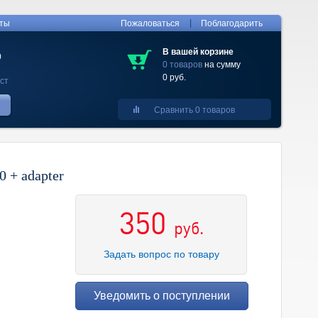
|
кты
Пожаловаться
Поблагодарить
В вашей корзине
0
0 товаров
на сумму
0 руб.
ст
Сравнить 0 товаров
 + adapter
350
руб.
Задать вопрос по товару
Уведомить о поступлении