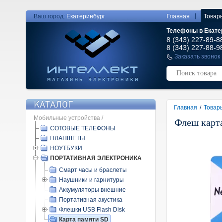
|
Ваш город:
Екатеринбург
Главная
Товар
Телефоны в Екате
8 (343) 227-89-8
8 (343) 227-88-9
Заказать звонок
КАТАЛОГ
Главная
/
Товар
Мобильные устройства /
Флеш карт
СОТОВЫЕ ТЕЛЕФОНЫ
ПЛАНШЕТЫ
НОУТБУКИ
ПОРТАТИВНАЯ ЭЛЕКТРОНИКА
Смарт часы и браслеты
Наушники и гарнитуры
Аккумуляторы внешние
Портативная акустика
Флешки USB Flash Disk
Карта памяти SD