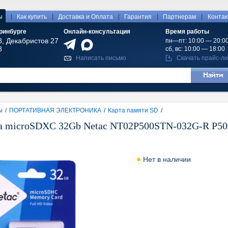
|
|
|
|
|
ы
Как купить
Доставка и Оплата
Гарантия
Партнерам
Конта
ринбурге
Онлайн-консультация
Время работы
8, Декабристов 27
пн—пт: 10:00 — 20:0
8
сб, вс: 10:00 — 18:00
Написать письмо
Скачать прайс-ли
ы
/
ПОРТАТИВНАЯ ЭЛЕКТРОНИКА
/
Карта памяти SD
/
а microSDXC 32Gb Netac NT02P500STN-032G-R P500
Нет в наличии