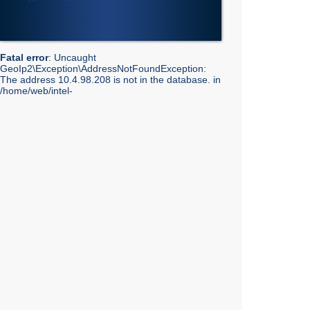
Fatal error
: Uncaught
GeoIp2\Exception\AddressNotFoundException:
The address 10.4.98.208 is not in the database. in
/home/web/intel-
ekt.ru/www/vendor/GeoIp2/Database/Reader.php:248
Stack trace: #0 /home/web/intel-
ekt.ru/www/vendor/GeoIp2/Database/Reader.php(217):
GeoIp2\Database\Reader->getRecord('City', 'City',
'10.4.98.208') #1 /home/web/intel-
ekt.ru/www/vendor/GeoIp2/Database/Reader.php(73):
GeoIp2\Database\Reader->modelFor('City', 'City',
'10.4.98.208') #2 /home/web/intel-
ekt.ru/www/admin/library/internet.lib.php(55):
GeoIp2\Database\Reader->city('10.4.98.208') #3
/home/web/intel-
ekt.ru/www/admin/library/internet.lib.php(39):
Geo::get_geobase_data('10.4.98.208') #4
/home/web/intel-
ekt.ru/www/admin/library/core/core.lib.php(351):
Geo::GetCity('10.4.98.208', false, true) #5
/home/web/intel-
ekt.ru/www/templates_mobile/includes/bottom.php(10):
showInfoCity() #6 /home/web/intel-