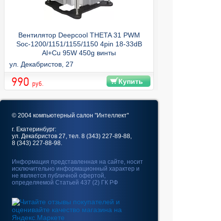
Вентилятор Deepcool THETA 31 PWM
Soc-1200/1151/1155/1150 4pin 18-33dB
Al+Cu 95W 450g винты
ул. Декабристов, 27
990
Купить
руб.
© 2004 компьютерный салон "Интеллект"
г. Екатеринбург:
ул. Декабристов 27, тел. 8 (343) 227-89-88,
8 (343) 227-88-98.
Информация представленная на сайте, носит
исключительно информационный характер и
не является публичной офертой,
определяемой Статьей 437 (2) ГК РФ