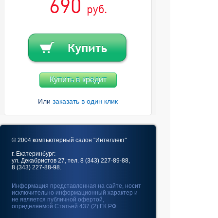
690
руб.
Купить в кредит
Или
заказать в один клик
© 2004 компьютерный салон "Интеллект"
г. Екатеринбург:
ул. Декабристов 27, тел. 8 (343) 227-89-88,
8 (343) 227-88-98.
Информация представленная на сайте, носит
исключительно информационный характер и
не является публичной офертой,
определяемой Статьей 437 (2) ГК РФ