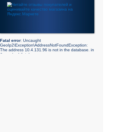
Fatal error
: Uncaught
GeoIp2\Exception\AddressNotFoundException:
The address 10.4.131.96 is not in the database. in
/home/web/intel-
ekt.ru/www/vendor/GeoIp2/Database/Reader.php:248
Stack trace: #0 /home/web/intel-
ekt.ru/www/vendor/GeoIp2/Database/Reader.php(217):
GeoIp2\Database\Reader->getRecord('City', 'City',
'10.4.131.96') #1 /home/web/intel-
ekt.ru/www/vendor/GeoIp2/Database/Reader.php(73):
GeoIp2\Database\Reader->modelFor('City', 'City',
'10.4.131.96') #2 /home/web/intel-
ekt.ru/www/admin/library/internet.lib.php(55):
GeoIp2\Database\Reader->city('10.4.131.96') #3
/home/web/intel-
ekt.ru/www/admin/library/internet.lib.php(39):
Geo::get_geobase_data('10.4.131.96') #4
/home/web/intel-
ekt.ru/www/admin/library/core/core.lib.php(351):
Geo::GetCity('10.4.131.96', false, true) #5