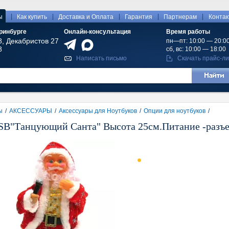
|
|
|
|
|
ы
Как купить
Доставка и Оплата
Гарантия
Партнерам
Конта
ринбурге
Онлайн-консультация
Время работы
8, Декабристов 27
пн—пт: 10:00 — 20:0
8
сб, вс: 10:00 — 18:00
Написать письмо
Скачать прайс-ли
ы
/
АКСЕССУАРЫ
/
Аксессуары для Ноутбуков
/
Опции для ноутбуков
/
SB"Танцующий Санта" Высота 25см.Питание -разъ