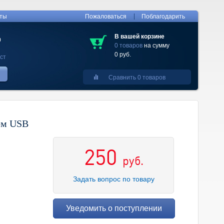
|
кты
Пожаловаться
Поблагодарить
В вашей корзине
0
0 товаров
на сумму
0 руб.
ст
Сравнить 0 товаров
ем USB
250
руб.
Задать вопрос по товару
Уведомить о поступлении