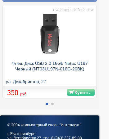
/
Флешки usb flash disk
Флеш Диск USB 2.0 16Gb Netac U197
Черный (NT03U197N-016G-20BK)
ул. Декабристов, 27
ул. Декабристов, 
350
350
Купить
руб.
© 2004 компьютерный салон "Интеллект"
г. Екатеринбург:
ул. Декабристов 27, тел. 8 (343) 227-89-88,