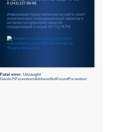
8 (343) 227-88-98.
Информация представленная на сайте, носит
исключительно информационный характер и
не является публичной офертой,
определяемой Статьей 437 (2) ГК РФ
Fatal error
: Uncaught
GeoIp2\Exception\AddressNotFoundException:
The address 10.4.131.96 is not in the database. in
/home/web/intel-
ekt.ru/www/vendor/GeoIp2/Database/Reader.php:248
Stack trace: #0 /home/web/intel-
ekt.ru/www/vendor/GeoIp2/Database/Reader.php(217):
GeoIp2\Database\Reader->getRecord('City', 'City',
'10.4.131.96') #1 /home/web/intel-
ekt.ru/www/vendor/GeoIp2/Database/Reader.php(73):
GeoIp2\Database\Reader->modelFor('City', 'City',
'10.4.131.96') #2 /home/web/intel-
ekt.ru/www/admin/library/internet.lib.php(55):