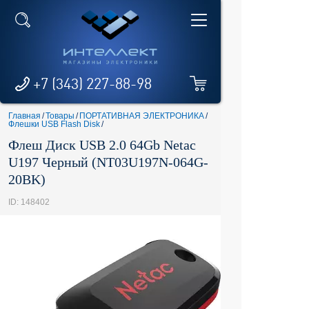
+7 (343) 227-88-98
Главная
/
Товары
/
ПОРТАТИВНАЯ ЭЛЕКТРОНИКА
/
Флешки USB Flash Disk
/
Флеш Диск USB 2.0 64Gb Netac
U197 Черный (NT03U197N-064G-
20BK)
ID: 148402