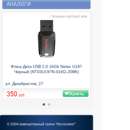
АНАЛОГИ
/
Флешки usb flash disk
Флеш Диск USB 2.0 16Gb Netac U197
Черный (NT03U197N-016G-20BK)
ул. Декабристов, 27
ул. Декабристов, 
350
350
Купить
руб.
© 2004 компьютерный салон "Интеллект"