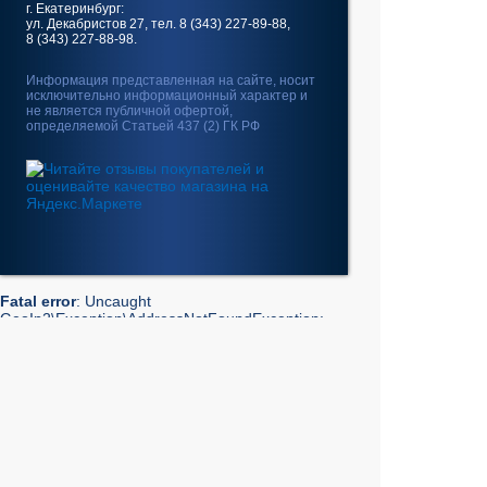
г. Екатеринбург:
ул. Декабристов 27, тел. 8 (343) 227-89-88,
8 (343) 227-88-98.
Информация представленная на сайте, носит
исключительно информационный характер и
не является публичной офертой,
определяемой Статьей 437 (2) ГК РФ
Fatal error
: Uncaught
GeoIp2\Exception\AddressNotFoundException:
The address 10.5.63.40 is not in the database. in
/home/web/intel-
ekt.ru/www/vendor/GeoIp2/Database/Reader.php:248
Stack trace: #0 /home/web/intel-
ekt.ru/www/vendor/GeoIp2/Database/Reader.php(217):
GeoIp2\Database\Reader->getRecord('City', 'City',
'10.5.63.40') #1 /home/web/intel-
ekt.ru/www/vendor/GeoIp2/Database/Reader.php(73):
GeoIp2\Database\Reader->modelFor('City', 'City',