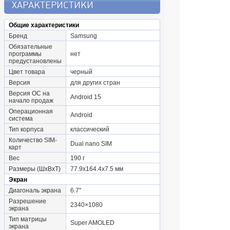
ХАРАКТЕРИСТИКИ
Общие характеристики
Бренд
Samsung
Обязательные
программы
нет
предустановлены
Цвет товара
черный
Версия
для других стран
Версия ОС на
Android 15
начало продаж
Операционная
Android
система
Тип корпуса
классический
Количество SIM-
Dual nano SIM
карт
Вес
190 г
Размеры (ШxВxТ)
77.9x164.4x7.5 мм
Экран
Диагональ экрана
6.7"
Разрешение
2340×1080
экрана
Тип матрицы
Super AMOLED
экрана