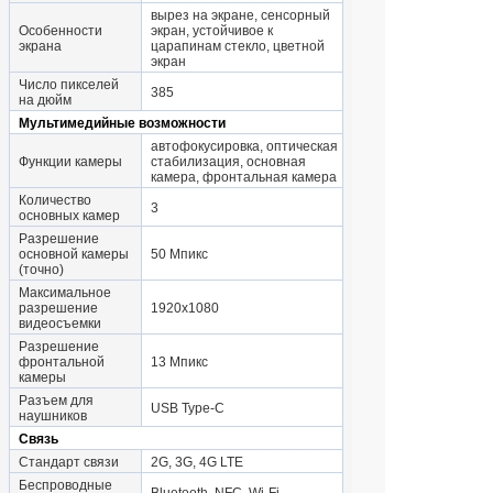
вырез на экране, сенсорный
Особенности
экран, устойчивое к
экрана
царапинам стекло, цветной
экран
Число пикселей
385
на дюйм
Мультимедийные возможности
автофокусировка, оптическая
Функции камеры
стабилизация, основная
камера, фронтальная камера
Количество
3
основных камер
Разрешение
основной камеры
50 Мпикс
(точно)
Максимальное
разрешение
1920x1080
видеосъемки
Разрешение
фронтальной
13 Мпикс
камеры
Разъем для
USB Type-C
наушников
Связь
Стандарт связи
2G, 3G, 4G LTE
Беспроводные