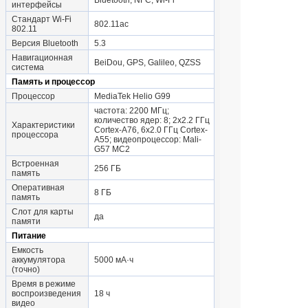
Bluetooth, NFC, Wi-Fi
интерфейсы
Стандарт Wi-Fi
802.11ac
802.11
Версия Bluetooth
5.3
Навигационная
BeiDou, GPS, Galileo, QZSS
система
Память и процессор
Процессор
MediaTek Helio G99
частота: 2200 МГц;
количество ядер: 8; 2x2.2 ГГц
Характеристики
Cortex-A76, 6x2.0 ГГц Cortex-
процессора
A55; видеопроцессор: Mali-
G57 MC2
Встроенная
256 ГБ
память
Оперативная
8 ГБ
память
Слот для карты
да
памяти
Питание
Емкость
аккумулятора
5000 мА·ч
(точно)
Время в режиме
воспроизведения
18 ч
видео