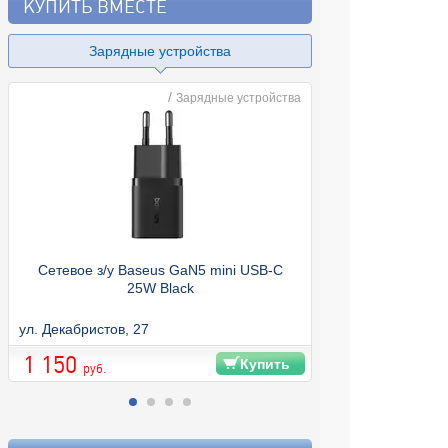
КУПИТЬ ВМЕСТЕ
Зарядные устройства
/
Зарядные устройства
Сетевое з/у Baseus GaN5 mini USB-C
25W Black
ул. Декабристов, 27
ул. Декабристов, 
1 150
350
Купить
руб.