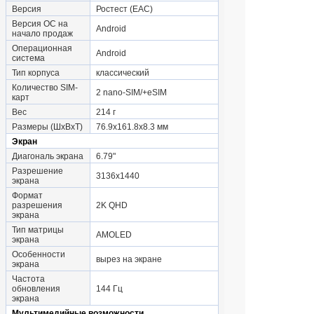
Версия
Ростест (EAC)
Версия ОС на
Android
начало продаж
Операционная
Android
система
Тип корпуса
классический
Количество SIM-
2 nano-SIM/+eSIM
карт
Вес
214 г
Размеры (ШxВxТ)
76.9x161.8x8.3 мм
Экран
Диагональ экрана
6.79"
Разрешение
3136x1440
экрана
Формат
разрешения
2K QHD
экрана
Тип матрицы
AMOLED
экрана
Особенности
вырез на экране
экрана
Частота
обновления
144 Гц
экрана
Мультимедийные возможности