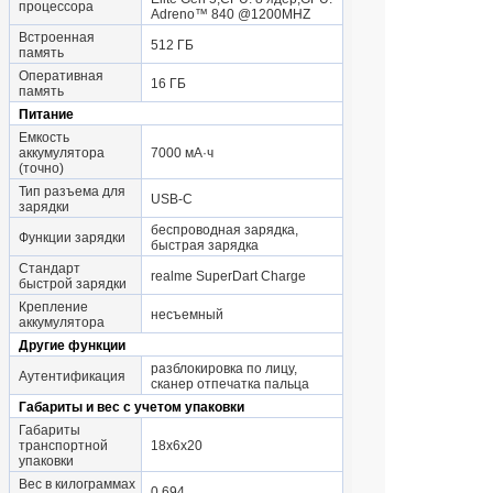
процессора
Adreno™ 840 @1200MHZ
Встроенная
512 ГБ
память
Оперативная
16 ГБ
память
Питание
Емкость
аккумулятора
7000 мА·ч
(точно)
Тип разъема для
USB-C
зарядки
беспроводная зарядка,
Функции зарядки
быстрая зарядка
Стандарт
realme SuperDart Charge
быстрой зарядки
Крепление
несъемный
аккумулятора
Другие функции
разблокировка по лицу,
Аутентификация
сканер отпечатка пальца
Габариты и вес с учетом упаковки
Габариты
транспортной
18x6x20
упаковки
Вес в килограммах
0.694