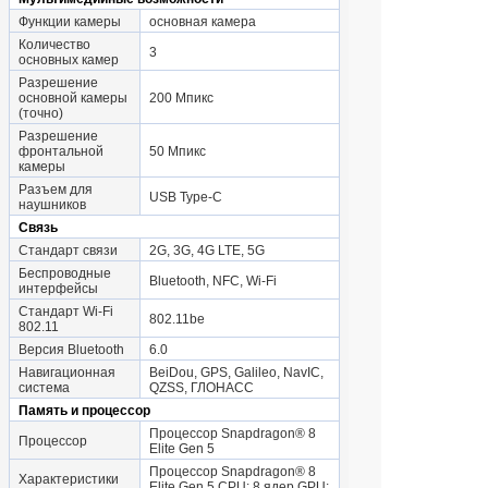
Функции камеры
основная камера
Количество
3
основных камер
Разрешение
основной камеры
200 Мпикс
(точно)
Разрешение
фронтальной
50 Мпикс
камеры
Разъем для
USB Type-C
наушников
Связь
Стандарт связи
2G, 3G, 4G LTE, 5G
Беспроводные
Bluetooth, NFC, Wi-Fi
интерфейсы
Стандарт Wi-Fi
802.11be
802.11
Версия Bluetooth
6.0
Навигационная
BeiDou, GPS, Galileo, NavIC,
система
QZSS, ГЛОНАСС
Память и процессор
Процессор Snapdragon® 8
Процессор
Elite Gen 5
Процессор Snapdragon® 8
Характеристики
Elite Gen 5,CPU: 8 ядер,GPU: