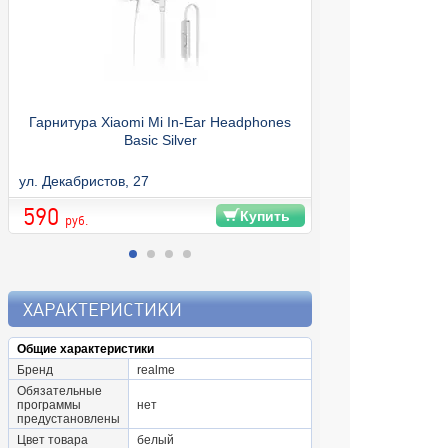
Гарнитура Xiaomi Mi In-Ear Headphones
Basic Silver
(70594) USB-C
ул. Декабристов, 27
ул. Декабристов, 
590
1 290
Купить
руб.
ХАРАКТЕРИСТИКИ
Общие характеристики
Бренд
realme
Обязательные
программы
нет
предустановлены
Цвет товара
белый