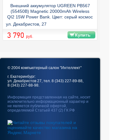
Внешний аккумулятор UGREEN PB567
(55450B) Magnetic 20000mAh Wireless
QI2 15W Power Bank. Цвет: серый космос
ул. Декабристов, 27
3 790
Купить
руб.
© 2004 компьютерный салон "Интеллект"
г. Екатеринбург:
ул. Декабристов 27, тел. 8 (343) 227-89-88,
8 (343) 227-88-98.
Информация представленная на сайте, носит
исключительно информационный характер и
не является публичной офертой,
определяемой Статьей 437 (2) ГК РФ