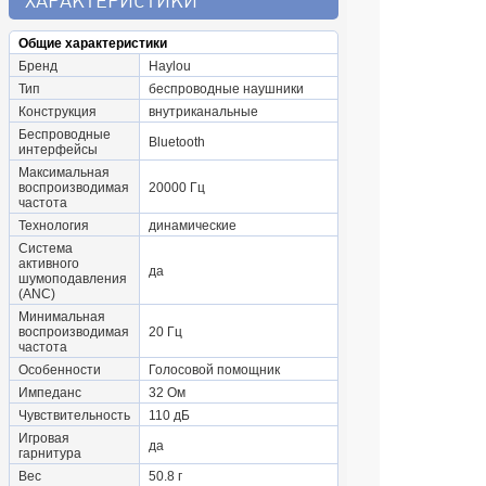
ХАРАКТЕРИСТИКИ
Общие характеристики
Бренд
Haylou
Тип
беспроводные наушники
Конструкция
внутриканальные
Беспроводные
Bluetooth
интерфейсы
Максимальная
воспроизводимая
20000 Гц
частота
Технология
динамические
Система
активного
да
шумоподавления
(ANC)
Минимальная
воспроизводимая
20 Гц
частота
Особенности
Голосовой помощник
Импеданс
32 Ом
Чувствительность
110 дБ
Игровая
да
гарнитура
Вес
50.8 г