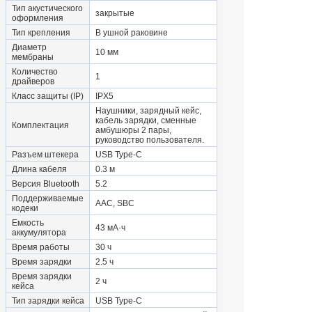
Тип акустического
закрытые
оформления
Тип крепления
В ушной раковине
Диаметр
10 мм
мембраны
Количество
1
драйверов
Класс защиты (IP)
IPX5
Наушники, зарядный кейс,
кабель зарядки, сменные
Комплектация
амбушюры 2 пары,
руководство пользователя.
Разъем штекера
USB Type-C
Длина кабеля
0.3 м
Версия Bluetooth
5.2
Поддерживаемые
AAC, SBC
кодеки
Емкость
43 мА·ч
аккумулятора
Время работы
30 ч
Время зарядки
2.5 ч
Время зарядки
2 ч
кейса
Тип зарядки кейса
USB Type-C