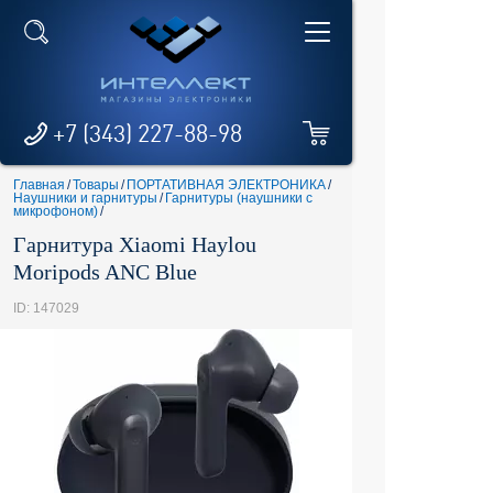
+7 (343) 227-88-98
Главная
/
Товары
/
ПОРТАТИВНАЯ ЭЛЕКТРОНИКА
/
Наушники и гарнитуры
/
Гарнитуры (наушники с
микрофоном)
/
Гарнитура Xiaomi Haylou
Moripods ANC Blue
ID: 147029