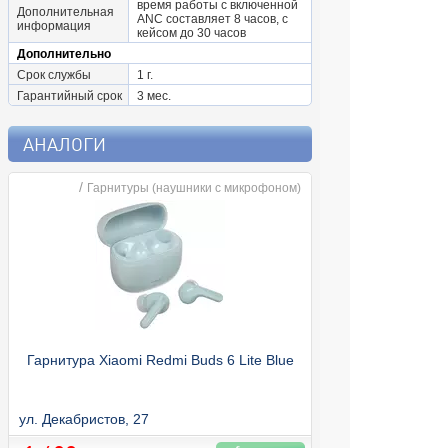
время работы с включенной
Дополнительная
ANC составляет 8 часов, с
информация
кейсом до 30 часов
Дополнительно
Срок службы
1 г.
Гарантийный срок
3 мес.
АНАЛОГИ
/
Гарнитуры (наушники с микрофоном)
Гарнитура Xiaomi Redmi Buds 6 Lite Blue
Гарнитура A4 B
ул. Декабристов, 27
ул. Декабристов, 