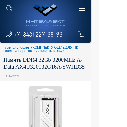
+7 (343) 227-88-98
Главная
/
Товары
/
КОМПЛЕКТУЮЩИЕ ДЛЯ ПК
/
Память оперативная
/
Память DDR4
/
Память DDR4 32Gb 3200MHz A-
Data AX4U320032G16A-SWHD35
ID: 146650