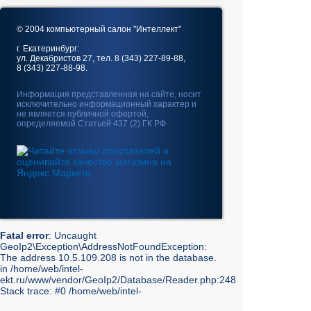
© 2004 компьютерный салон "Интеллект"
г. Екатеринбург:
ул. Декабристов 27, тел. 8 (343) 227-89-88,
8 (343) 227-88-98.
Информация представленная на сайте, носит
исключительно информационный характер и
не является публичной офертой,
определяемой Статьей 437 (2) ГК РФ
Fatal error
: Uncaught
GeoIp2\Exception\AddressNotFoundException:
The address 10.5.109.208 is not in the database.
in /home/web/intel-
ekt.ru/www/vendor/GeoIp2/Database/Reader.php:248
Stack trace: #0 /home/web/intel-
ekt.ru/www/vendor/GeoIp2/Database/Reader.php(217):