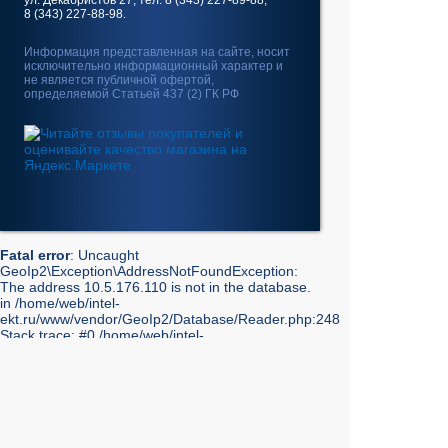
ул. Декабристов 27, тел. 8 (343) 227-89-88,
8 (343) 227-88-98.
Информация представленная на сайте, носит
исключительно информационный характер и
не является публичной офертой,
определяемой Статьей 437 (2) ГК РФ
Fatal error
: Uncaught
GeoIp2\Exception\AddressNotFoundException:
The address 10.5.176.110 is not in the database.
in /home/web/intel-
ekt.ru/www/vendor/GeoIp2/Database/Reader.php:248
Stack trace: #0 /home/web/intel-
ekt.ru/www/vendor/GeoIp2/Database/Reader.php(217):
GeoIp2\Database\Reader->getRecord('City', 'City',
'10.5.176.110') #1 /home/web/intel-
ekt.ru/www/vendor/GeoIp2/Database/Reader.php(73):
GeoIp2\Database\Reader->modelFor('City', 'City',
'10.5.176.110') #2 /home/web/intel-
ekt.ru/www/admin/library/internet.lib.php(55):