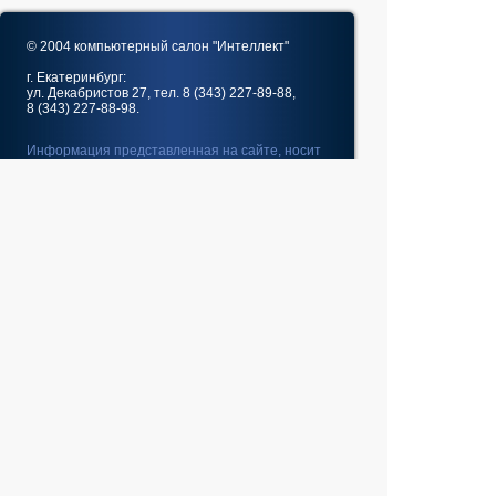
© 2004 компьютерный салон "Интеллект"
г. Екатеринбург:
ул. Декабристов 27, тел. 8 (343) 227-89-88,
8 (343) 227-88-98.
Информация представленная на сайте, носит
исключительно информационный характер и
не является публичной офертой,
определяемой Статьей 437 (2) ГК РФ
Fatal error
: Uncaught
GeoIp2\Exception\AddressNotFoundException:
The address 10.5.63.40 is not in the database. in
/home/web/intel-
ekt.ru/www/vendor/GeoIp2/Database/Reader.php:248
Stack trace: #0 /home/web/intel-
ekt.ru/www/vendor/GeoIp2/Database/Reader.php(217):