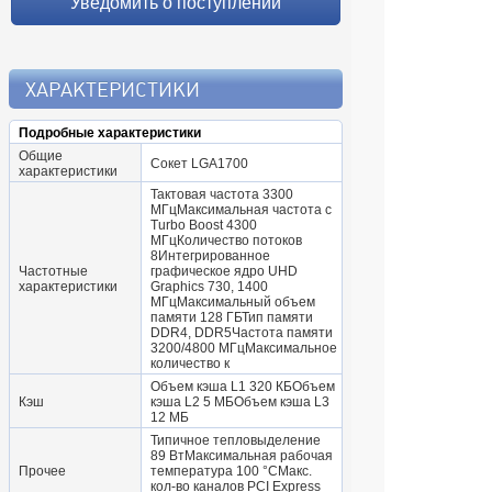
Уведомить о поступлении
ХАРАКТЕРИСТИКИ
Подробные характеристики
Общие
Сокет LGA1700
характеристики
Тактовая частота 3300
МГцМаксимальная частота с
Turbo Boost 4300
МГцКоличество потоков
8Интегрированное
Частотные
графическое ядро UHD
характеристики
Graphics 730, 1400
МГцМаксимальный объем
памяти 128 ГБТип памяти
DDR4, DDR5Частота памяти
3200/4800 МГцМаксимальное
количество к
Объем кэша L1 320 КБОбъем
Кэш
кэша L2 5 МБОбъем кэша L3
12 МБ
Типичное тепловыделение
89 ВтМаксимальная рабочая
Прочее
температура 100 °CМакс.
кол-во каналов PCI Express