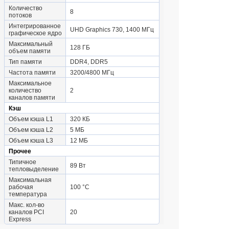
Количество
8
потоков
Интегрированное
UHD Graphics 730, 1400 МГц
графическое ядро
Максимальный
128 ГБ
объем памяти
Тип памяти
DDR4, DDR5
Частота памяти
3200/4800 МГц
Максимальное
количество
2
каналов памяти
Кэш
Объем кэша L1
320 КБ
Объем кэша L2
5 МБ
Объем кэша L3
12 МБ
Прочее
Типичное
89 Вт
тепловыделение
Максимальная
рабочая
100 °C
температура
Макс. кол-во
каналов PCI
20
Express