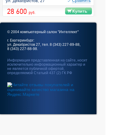
Cравнить
ул. Декабристов, 27
28 600
Купить
руб.
© 2004 компьютерный салон "Интеллект"
г. Екатеринбург:
ул. Декабристов 27, тел. 8 (343) 227-89-88,
8 (343) 227-88-98.
Информация представленная на сайте, носит
исключительно информационный характер и
не является публичной офертой,
определяемой Статьей 437 (2) ГК РФ
Fatal error
: Uncaught
GeoIp2\Exception\AddressNotFoundException:
The address 10.4.98.208 is not in the database. in