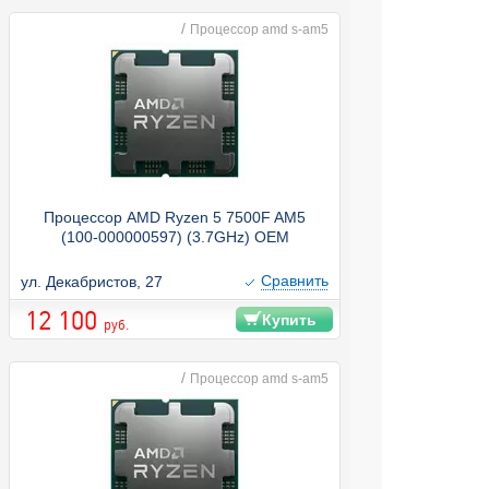
/
Процессор amd s-am5
Процессор AMD Ryzen 5 7500F AM5
(100-000000597) (3.7GHz) OEM
Cравнить
ул. Декабристов, 27
12 100
Купить
руб.
/
Процессор amd s-am5