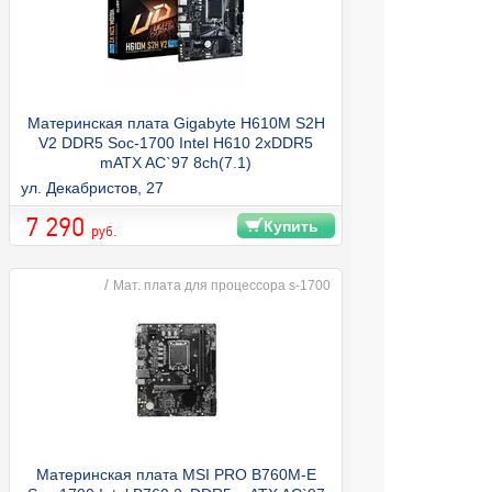
Материнская плата Gigabyte H610M S2H
V2 DDR5 Soc-1700 Intel H610 2xDDR5
mATX AC`97 8ch(7.1)
GbLAN+VGA+DVI+HDMI+DP
ул. Декабристов, 27
7 290
Купить
руб.
/
Мат. плата для процессора s-1700
Материнская плата MSI PRO B760M-E