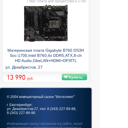
/
Мат. плата для процессора s-1700
Материнская плата Gigabyte B760 DS3H
Soс-1700,Intel B760,4x DDR5,ATX,8-ch
HD Audio,GbeLAN+HDMI+DP,RTL
ул. Декабристов, 27
13 990
Купить
руб.
© 2004 компьютерный салон "Интеллект"
г. Екатеринбург:
ул. Декабристов 27, тел. 8 (343) 227-89-88,
8 (343) 227-88-98.
Информация представленная на сайте, носит
исключительно информационный характер и