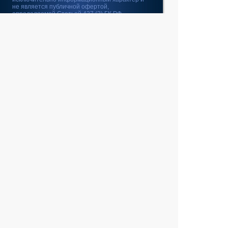
не является публичной офертой,
определяемой Статьей 437 (2) ГК РФ
Fatal error
: Uncaught
GeoIp2\Exception\AddressNotFoundException:
The address 10.5.109.208 is not in the database.
in /home/web/intel-
ekt.ru/www/vendor/GeoIp2/Database/Reader.php:248
Stack trace: #0 /home/web/intel-
ekt.ru/www/vendor/GeoIp2/Database/Reader.php(217):
GeoIp2\Database\Reader->getRecord('City', 'City',
'10.5.109.208') #1 /home/web/intel-
ekt.ru/www/vendor/GeoIp2/Database/Reader.php(73):
GeoIp2\Database\Reader->modelFor('City', 'City',
'10.5.109.208') #2 /home/web/intel-
ekt.ru/www/admin/library/internet.lib.php(55):
GeoIp2\Database\Reader->city('10.5.109.208') #3
/home/web/intel-
ekt.ru/www/admin/library/internet.lib.php(39):
Geo::get_geobase_data('10.5.109.208') #4