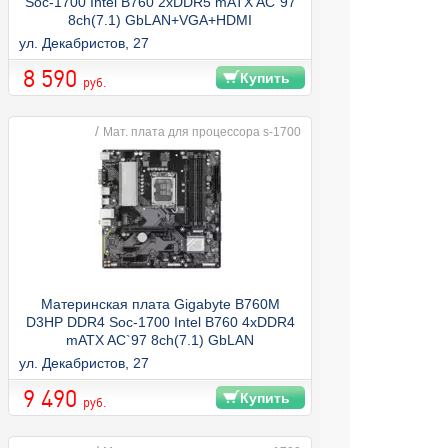
Soc-1700 Intel B760 2xDDR5 mATX AC`97
8ch(7.1) GbLAN+VGA+HDMI
ул. Декабристов, 27
8 590
Купить
руб.
/
Мат. плата для процессора s-1700
Материнская плата Gigabyte B760M
D3HP DDR4 Soc-1700 Intel B760 4xDDR4
mATX AC`97 8ch(7.1) GbLAN
RAID+VGA+HDMI+DP
ул. Декабристов, 27
9 490
Купить
руб.