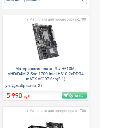
/
Мат. плата для процессора s-1700
Материнская плата IRU H610M-
VHD/D4M.2 Soc-1700 Intel H610 2xDDR4
mATX AC`97 6ch(5.1)
GbLAN+VGA+HDMI+DP
ул. Декабристов, 27
5 990
Купить
руб.
/
Мат. плата для процессора s-1700