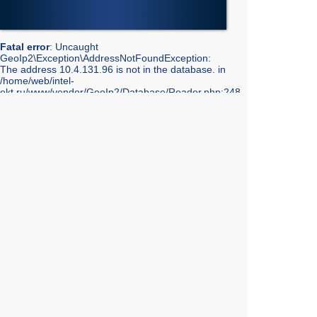
Fatal error
: Uncaught
GeoIp2\Exception\AddressNotFoundException:
The address 10.4.131.96 is not in the database. in
/home/web/intel-
ekt.ru/www/vendor/GeoIp2/Database/Reader.php:248
Stack trace: #0 /home/web/intel-
ekt.ru/www/vendor/GeoIp2/Database/Reader.php(217):
GeoIp2\Database\Reader->getRecord('City', 'City',
'10.4.131.96') #1 /home/web/intel-
ekt.ru/www/vendor/GeoIp2/Database/Reader.php(73):
GeoIp2\Database\Reader->modelFor('City', 'City',
'10.4.131.96') #2 /home/web/intel-
ekt.ru/www/admin/library/internet.lib.php(55):
GeoIp2\Database\Reader->city('10.4.131.96') #3
/home/web/intel-
ekt.ru/www/admin/library/internet.lib.php(39):
Geo::get_geobase_data('10.4.131.96') #4
/home/web/intel-
ekt.ru/www/admin/library/core/core.lib.php(351):
Geo::GetCity('10.4.131.96', false, true) #5
/home/web/intel-
ekt.ru/www/templates_mobile/includes/bottom.php(10):
showInfoCity() #6 /home/web/intel-
ekt.ru/www/templates_mobile/catalog.tpl.php(7):