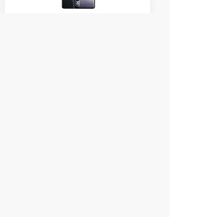
Смартфон Xiaomi Redmi Note 15
8/256Gb Black 5G NFC EU (Global
Version)
ул. Декабристов, 27
20 990
Купить
руб.
1
2
3
4
5
...
8
© 2004 компьютерный салон "Интеллект"
г. Екатеринбург:
ул. Декабристов 27, тел. 8 (343) 227-89-88,
8 (343) 227-88-98.
Информация представленная на сайте, носит
исключительно информационный характер и
не является публичной офертой,
определяемой Статьей 437 (2) ГК РФ