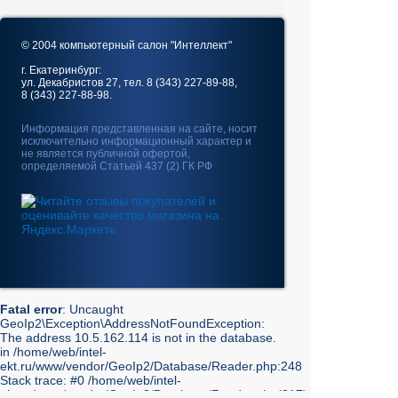
© 2004 компьютерный салон "Интеллект"
г. Екатеринбург:
ул. Декабристов 27, тел. 8 (343) 227-89-88,
8 (343) 227-88-98.
Информация представленная на сайте, носит
исключительно информационный характер и
не является публичной офертой,
определяемой Статьей 437 (2) ГК РФ
Fatal error
: Uncaught
GeoIp2\Exception\AddressNotFoundException:
The address 10.5.162.114 is not in the database.
in /home/web/intel-
ekt.ru/www/vendor/GeoIp2/Database/Reader.php:248
Stack trace: #0 /home/web/intel-
ekt.ru/www/vendor/GeoIp2/Database/Reader.php(217):