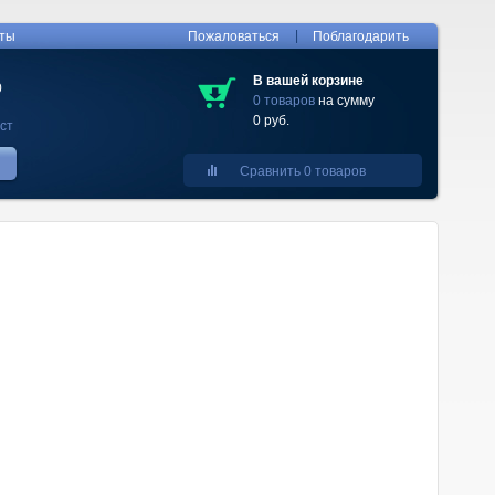
|
кты
Пожаловаться
Поблагодарить
В вашей корзине
0
0 товаров
на сумму
0 руб.
ст
Сравнить 0 товаров