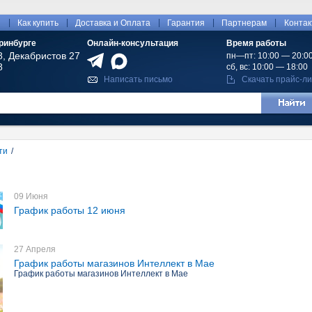
|
|
|
|
|
ы
Как купить
Доставка и Оплата
Гарантия
Партнерам
Конта
ринбурге
Онлайн-консультация
Время работы
8, Декабристов 27
пн—пт: 10:00 — 20:0
8
сб, вс: 10:00 — 18:00
Написать письмо
Скачать прайс-ли
ти
/
09 Июня
График работы 12 июня
27 Апреля
График работы магазинов Интеллект в Мае
График работы магазинов Интеллект в Мае