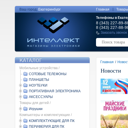
|
Ваш город:
Екатеринбург
Главная
Товар
Телефоны в Екате
8 (343) 227-89-8
8 (343) 227-88-9
Заказать звонок
КАТАЛОГ
Главная
/
Новос
Мобильные устройства /
Новости
СОТОВЫЕ ТЕЛЕФОНЫ
ПЛАНШЕТЫ
НОУТБУКИ
ПОРТАТИВНАЯ ЭЛЕКТРОНИКА
АКСЕССУАРЫ
Товары для детей /
Игрушки
Компьютеры и комплектующие /
КОМПЛЕКТУЮЩИЕ ДЛЯ ПК
ПЕРИФЕРИЯ ДЛЯ ПК