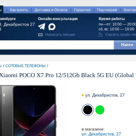
|
|
|
|
|
ы
Как купить
Доставка и Оплата
Гарантия
Партнерам
Конта
ринбурге
Онлайн-консультация
Время работы
8, Декабристов 27
пн—пт: 10:00 — 20:0
8
сб, вс: 10:00 — 18:00
Написать письмо
Скачать прайс-ли
ы
/
СОТОВЫЕ ТЕЛЕФОНЫ
/
iaomi POCO X7 Pro 12/512Gb Black 5G EU (Global 
ул. Декабристов, 27
в магазине:
ул. Декабристов, 27