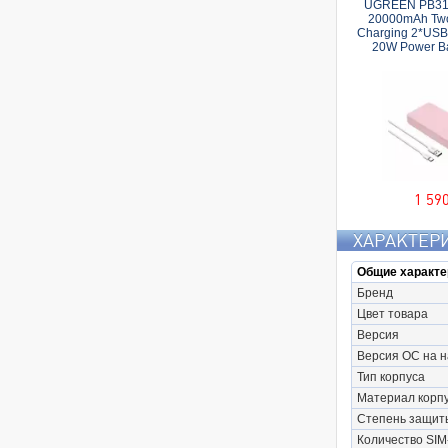
UGREEN PB312
20000mAh Two
Charging 2*US
20W Power Ba
розов
1 59
ХАРАКТЕР
Общие характе
Бренд
Цвет товара
Версия
Версия ОС на 
Тип корпуса
Материал корп
Степень защит
Количество SIM