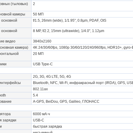
овных (тыловых)
2
новной камеры
50 МП
 основной
f/1.5, 26mm (wide), 1/1.95", 0.8µm, PDAF, OIS
 основной
8 MP, f/2.2, 15mm (ultrawide), 1/4.0", 1.12µm
ие видео
3840x2160
сновная камера)
4K 24/30/60fps, 1080p 30/60/120/240/960fps, HDR10+, gyro-
онтальной
20 МП
ники
USB Type-C
2G, 3G, 4G LTE, 5G, 4G
 интерфейсы
Bluetooth, NFC, Wi-Fi, инфракрасный порт (IRDA), GPS, US
802.11ax
ooth
5.4
ование
A-GPS, BeiDou, GPS, Galileo, ГЛОНАСС
лятора
6000 мА⋅ч
я зарядки
USB-C
и
быстрая зарядка
несъемный