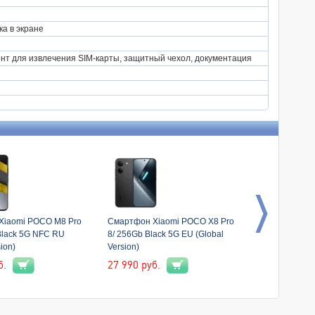
ка в экране
ент для извлечения SIM-карты, защитный чехол, документация
Xiaomi POCO M8 Pro
Смартфон Xiaomi POCO X8 Pro
Смартфон Sa
Black 5G NFC RU
8/ 256Gb Black 5G EU (Global
8/ 128Gb Lil
ion)
Version)
б.
27 990
руб.
27 590
руб.