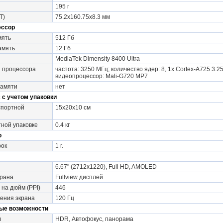
195 г
Т)
75.2x160.75x8.3 мм
ессор
мять
512 Гб
амять
12 Гб
MediaTek Dimensity 8400 Ultra
и процессора
частота: 3250 МГц; количество ядер: 8, 1x Cortex-A725 3.2
видеопроцессор: Mali-G720 MP7
памяти
нет
 с учетом упаковки
спортной
15х20х10 см
тной упаковке
0.4 кг
о
рок
1 г.
6.67" (2712x1220), Full HD, AMOLED
крана
Fullview дисплей
 на дюйм (PPI)
446
ения экрана
120 Гц
ые возможности
ы
HDR, Автофокус, панорама