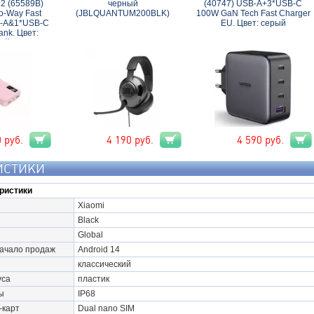
 (65589B)
черный
(40747) USB-A+3*USB-C
-Way Fast
(JBLQUANTUM200BLK)
100W GaN Tech Fast Charger
B-A&1*USB-C
EU. Цвет: серый
nk. Цвет:
ый
0
руб.
4 190
руб.
4 590
руб.
ИСТИКИ
ристики
Xiaomi
Black
Global
начало продаж
Android 14
классический
уса
пластик
ы
IP68
-карт
Dual nano SIM