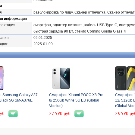
и
я
разблокировка по лицу, Сканер отпечатка, Сканер отпечат
ая информация
лектация
смартфон, адаптер питания, кабель USB Type-C, инструм
быстрая зарядка 90 Вт, стекло Corning Gorilla Glass 7i
вания
02.01.2025
одаж
2025-01-09
 Samsung Galaxy A37
Смартфон Xiaomi POCO X8 Pro
Смартфон 
 Black 5G SM-A376E
8/ 256Gb White 5G EU (Global
12/ 512Gb 
Version)
(Global Vers
уб.
27 990
руб.
26 990
ру