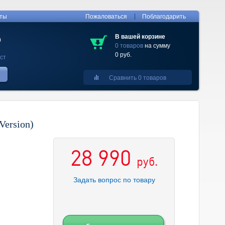
|
кты
Пожаловаться
Поблагодарить
В вашей корзине
0
0 товаров
на сумму
0 руб.
ст
Сравнить 0 товаров
Version)
28 990
руб.
Задать вопрос по товару