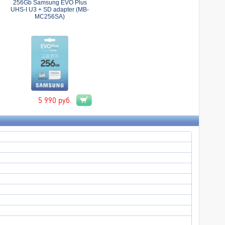
256Gb Samsung EVO Plus
UHS-I U3 + SD adapter (MB-
MC256SA)
5 990
руб.