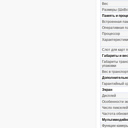
Вес
Размеры (ШxВx
Память и проц
Встроенная па
Оперативная п
Процессор
Характеристик
Слот для карт 
Габариты и вес
Габариты тран
упаковки
Вес в транспор
Дополнительн
Гарантийный с
Экран
Дисплей
Особенности э
Число пикселей
Частота обновл
Мультимедийн
Функции камер