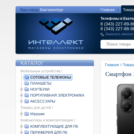
|
Ваш город:
Екатеринбург
Главная
Товар
Телефоны в Екате
8 (343) 227-89-8
8 (343) 227-88-9
Заказать звонок
КАТАЛОГ
Главная
/
Товар
Мобильные устройства /
Смартфон X
СОТОВЫЕ ТЕЛЕФОНЫ
ПЛАНШЕТЫ
НОУТБУКИ
ПОРТАТИВНАЯ ЭЛЕКТРОНИКА
АКСЕССУАРЫ
Товары для детей /
Игрушки
Компьютеры и комплектующие /
КОМПЛЕКТУЮЩИЕ ДЛЯ ПК
ПЕРИФЕРИЯ ДЛЯ ПК