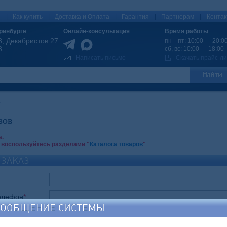
|
|
|
|
|
ы
Как купить
Доставка и Оплата
Гарантия
Партнерам
Конта
ринбурге
Онлайн-консультация
Время работы
8, Декабристов 27
пн—пт: 10:00 — 20:0
8
сб, вс: 10:00 — 18:00
Написать письмо
Скачать прайс-ли
зов
а.
 воспользуйтесь разделами "
Каталога товаров
"
 ЗАКАЗ
елефон
*
СООБЩЕНИЕ СИСТЕМЫ