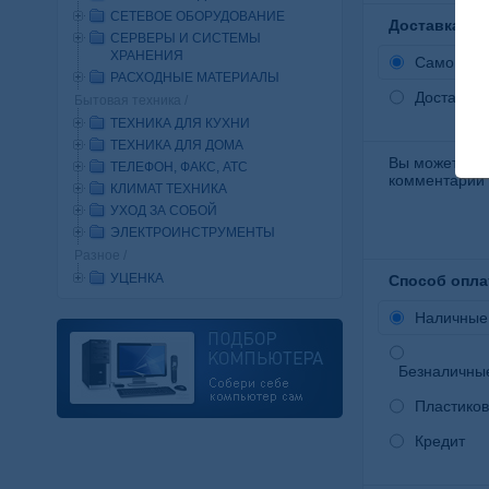
СЕТЕВОЕ ОБОРУДОВАНИЕ
Доставка:
СЕРВЕРЫ И СИСТЕМЫ
ХРАНЕНИЯ
Самовыв
РАСХОДНЫЕ МАТЕРИАЛЫ
Доставка
Бытовая техника /
ТЕХНИКА ДЛЯ КУХНИ
ТЕХНИКА ДЛЯ ДОМА
Вы можете ук
ТЕЛЕФОН, ФАКС, АТС
комментарий 
КЛИМАТ ТЕХНИКА
УХОД ЗА СОБОЙ
ЭЛЕКТРОИНСТРУМЕНТЫ
Разное /
УЦЕНКА
Способ опла
Наличные
Безналичны
Пластиков
Кредит