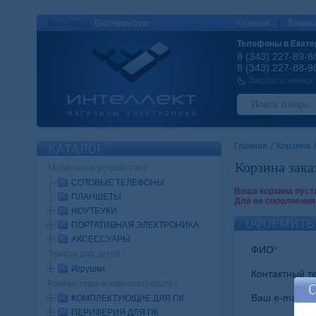
|
Ваш город:
Екатеринбург
Главная
Товар
Телефоны в Екате
8 (343) 227-89-8
8 (343) 227-88-9
Заказать звонок
КАТАЛОГ
Главная
/
Корзина
/
Корзина зака
Мобильные устройства /
СОТОВЫЕ ТЕЛЕФОНЫ
Ваша корзина пуст
ПЛАНШЕТЫ
Для ее пополнения
НОУТБУКИ
ОФОРМИТЬ
ПОРТАТИВНАЯ ЭЛЕКТРОНИКА
АКСЕССУАРЫ
ФИО
*
Товары для детей /
Игрушки
Контактный т
Компьютеры и комплектующие /
Ваш e-mail
КОМПЛЕКТУЮЩИЕ ДЛЯ ПК
ПЕРИФЕРИЯ ДЛЯ ПК