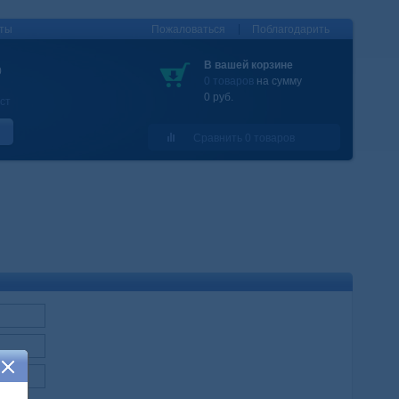
|
кты
Пожаловаться
Поблагодарить
В вашей корзине
0
0 товаров
на сумму
0 руб.
ст
Сравнить 0 товаров