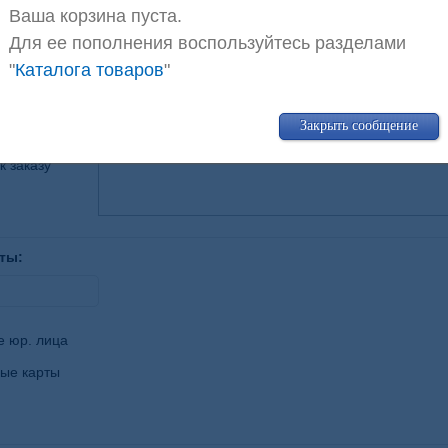
Ваша корзина пуста.
Для ее пополнения воспользуйтесь разделами
оз
ул. Декабристов, 27
Смотреть на карте
"
Каталога товаров
"
Закрыть сообщение
азать
к заказу
ты:
е юр. лица
ые карты