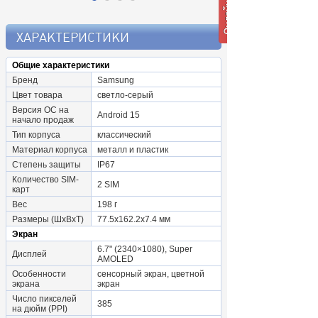
ХАРАКТЕРИСТИКИ
Общие характеристики
Бренд
Samsung
Цвет товара
светло-серый
Версия ОС на
Android 15
начало продаж
Тип корпуса
классический
Материал корпуса
металл и пластик
Степень защиты
IP67
Количество SIM-
2 SIM
карт
Вес
198 г
Размеры (ШxВxТ)
77.5x162.2x7.4 мм
Экран
6.7" (2340×1080), Super
Дисплей
AMOLED
Особенности
сенсорный экран, цветной
экрана
экран
Число пикселей
385
на дюйм (PPI)