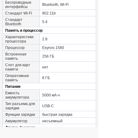
Беспроводные
Bluetooth, Wi-Fi
интерфейсы
Стандарт Wi-Fi
802.11b
Стандарт
5.4
Bluetooth
Память и процессор
Характеристики
2.8
процессора
Процессор
Exynos 1580
Встроенная
256 ГБ
память
Слот для карт
нет
памяти
Оперативная
8 ГБ
память
Питание
Емкость
5000 мА⋅ч
аккумулятора
Тип разъема для
USB-C
зарядки
Функции зарядки
быстрая зарядка
Аккумулятор
несъемный
Другие функции
Аутентификация
Сканер отпечатка