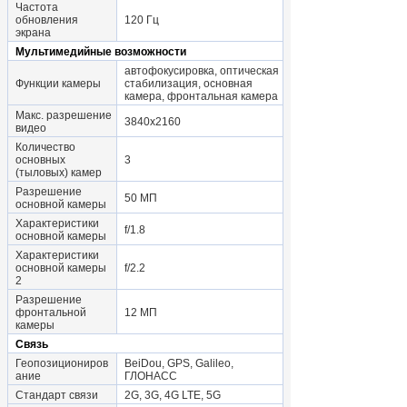
Частота
обновления
120 Гц
экрана
Мультимедийные возможности
автофокусировка, оптическая
Функции камеры
стабилизация, основная
камера, фронтальная камера
Макс. разрешение
3840x2160
видео
Количество
основных
3
(тыловых) камер
Разрешение
50 МП
основной камеры
Характеристики
f/1.8
основной камеры
Характеристики
основной камеры
f/2.2
2
Разрешение
фронтальной
12 МП
камеры
Связь
Геопозициониров
BeiDou, GPS, Galileo,
ание
ГЛОНАСС
Стандарт связи
2G, 3G, 4G LTE, 5G