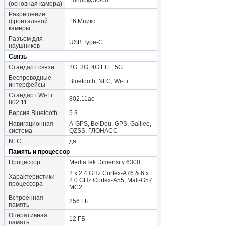
1080p@30/60
(основная камера)
Разрешение
фронтальной
16 Мпикс
камеры
Разъем для
USB Type-C
наушников
Связь
Стандарт связи
2G, 3G, 4G LTE, 5G
Беспроводные
Bluetooth, NFC, Wi-Fi
интерфейсы
Стандарт Wi-Fi
802.11ac
802.11
Версия Bluetooth
5.3
Навигационная
A-GPS, BeiDou, GPS, Galileo,
система
QZSS, ГЛОНАСС
NFC
да
Память и процессор
Процессор
MediaTek Dimensity 6300
2 x 2.4 GHz Cortex-A76 & 6 x
Характеристики
2.0 GHz Cortex-A55, Mali-G57
процессора
MC2
Встроенная
256 ГБ
память
Оперативная
12 ГБ
память