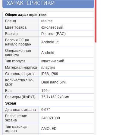
ХАРАКТЕРИСТИКИ
Общие характеристики
Бренд
realme
Цвет товара
фиолетовый
Версия
Ростест (EAC)
Версия ОС на
Android 15
начало продаж
Операционная
Android
система
Тип корпуса
классический
Материал корпуса
пластик
Степень защиты
IP68, IP69
Количество SIM-
Dual nano SIM
карт
Вес
196 г
Размеры (ШxВxТ)
75.7x163.2x8 мм
Экран
Диагональ экрана
6.67"
Разрешение
2400x1080
экрана
Тип матрицы
AMOLED
экрана