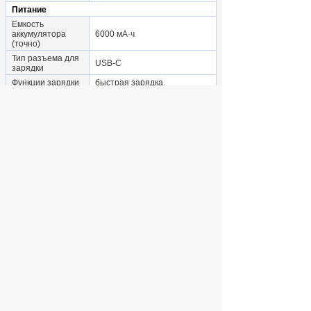
Питание
Емкость
аккумулятора
6000 мА·ч
(точно)
Тип разъема для
USB-C
зарядки
Функции зарядки
быстрая зарядка
Крепление
несъемный
аккумулятора
Другие функции
акселерометр, гироскоп,
Особенности
датчик приближения, компас
Аутентификация
сканер отпечатка пальца
Дополнительная информация
смартфон, адаптер, кабель
USB Type-C, инструмент для
Подробная
извлечения SIM-карты,
комплектация
защитный чехол,
документация
Дата старта
2025-04-25
продаж
Габариты и вес с учетом упаковки
Габариты
транспортной
9.4x18x6
упаковки