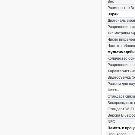
Вес
Размеры (ШxВx
Экран
Диагональ экра
Разрешение эк
Тип матрицы эк
Число пикселей
Частота обновл
Мультимедийн
Количество осн
Разрешение осн
Характеристики
Видеосъемка (о
Разъем для на
Связь
Стандарт связи
Беспроводные
Стандарт Wi-Fi 
Версия Bluetoot
NFC
Память и проц
Процессор