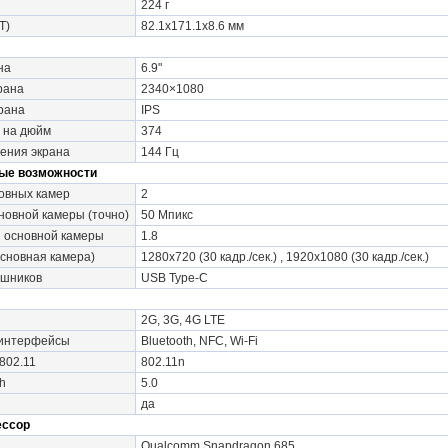
224 г
Т)
82.1x171.1x8.6 мм
на
6.9"
рана
2340×1080
рана
IPS
 на дюйм
374
ения экрана
144 Гц
ые возможности
овных камер
2
овной камеры (точно)
50 Мпикс
 основной камеры
1.8
сновная камера)
1280x720 (30 кадр./сек.) , 1920x1080 (30 кадр./сек.)
ушников
USB Type-C
2G, 3G, 4G LTE
 интерфейсы
Bluetooth, NFC, Wi-Fi
802.11
802.11n
h
5.0
да
ессор
Qualcomm Snapdragon 685