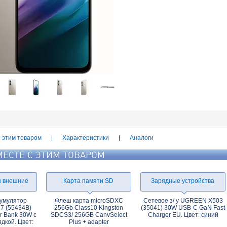
с этим товаром
Характеристики
Аналоги
МЕСТЕ С ЭТИМ ТОВАРОМ
ы внешние
Карта памяти SD
Зарядные устройства
умулятор
Флеш карта microSDXC
Сетевое з/ у UGREEN X503
 (55434B)
256Gb Class10 Kingston
(35041) 30W USB-C GaN Fast
 Bank 30W с
SDCS3/ 256GB CanvSelect
Charger EU. Цвет: синий
дкой. Цвет:
Plus + adapter