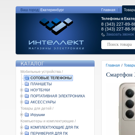
|
Ваш город:
Екатеринбург
Главная
Товар
Телефоны в Екате
8 (343) 227-89-8
8 (343) 227-88-9
Заказать звонок
КАТАЛОГ
Главная
/
Товар
Мобильные устройства /
Смартфон X
СОТОВЫЕ ТЕЛЕФОНЫ
ПЛАНШЕТЫ
НОУТБУКИ
ПОРТАТИВНАЯ ЭЛЕКТРОНИКА
АКСЕССУАРЫ
Товары для детей /
Игрушки
Компьютеры и комплектующие /
КОМПЛЕКТУЮЩИЕ ДЛЯ ПК
ПЕРИФЕРИЯ ДЛЯ ПК