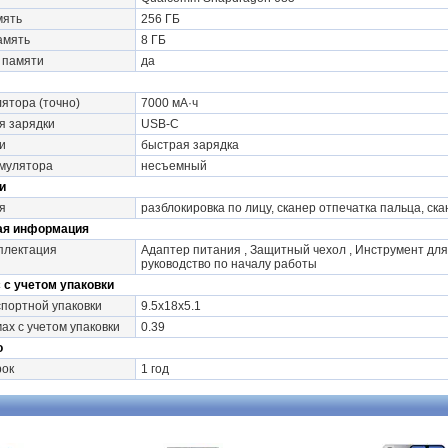
мять
256 ГБ
амять
8 ГБ
 памяти
да
лятора (точно)
7000 мА·ч
я зарядки
USB-C
и
быстрая зарядка
умулятора
несъемный
и
я
разблокировка по лицу, сканер отпечатка пальца, ск
ая информация
плектация
Адаптер питания , Защитный чехол , Инструмент для 
руководство по началу работы
 с учетом упаковки
портной упаковки
9.5x18x5.1
ах с учетом упаковки
0.39
о
рок
1 год