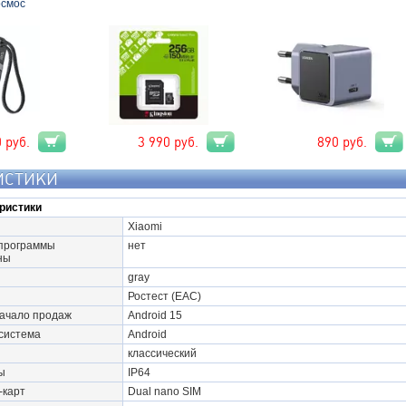
осмос
0
руб.
3 990
руб.
890
руб.
ИСТИКИ
ристики
Xiaomi
программы
нет
ны
gray
Ростест (EAC)
начало продаж
Android 15
система
Android
классический
ы
IP64
-карт
Dual nano SIM