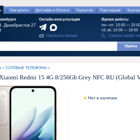
|
|
|
|
|
ы
Как купить
Доставка и Оплата
Гарантия
Партнерам
Конта
ринбурге
Онлайн-консультация
Время работы
8, Декабристов 27
пн—пт: 10:00 — 20:0
8
сб, вс: 10:00 — 18:00
Написать письмо
Скачать прайс-ли
ы
/
СОТОВЫЕ ТЕЛЕФОНЫ
/
iaomi Redmi 15 4G 8/256Gb Grey NFC RU (Global V
Нет в наличии