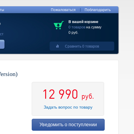
|
кты
Пожаловаться
Поблагодарить
В вашей корзине
0
0 товаров
на сумму
0 руб.
ст
Сравнить 0 товаров
ersion)
12 990
руб.
Задать вопрос по товару
Уведомить о поступлении