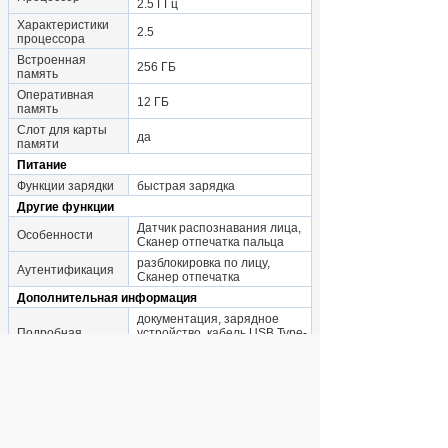
2.5 ГГц
Характеристики
2.5
процессора
Встроенная
256 ГБ
память
Оперативная
12 ГБ
память
Слот для карты
да
памяти
Питание
Функции зарядки
быстрая зарядка
Другие функции
Датчик распознавания лица,
Особенности
Сканер отпечатка пальца
разблокировка по лицу,
Аутентификация
Сканер отпечатка
Дополнительная информация
документация, зарядное
Подробная
устройство, кабель USB Type-
комплектация
C, скрепка для извлечения
слота SIM-карты
Габариты и вес с учетом упаковки
Габариты
транспортной
2x17x15
упаковки