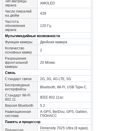
Тип матрицы
AMOLED
экрана
Число пикселей
439
на дюйм
Частота
обновления
120 Гц
экрана
Мультимедийные возможности
Функции камеры
Двойная камера
Количество
2
основных камер
Разрешение
фронтальной
20 Мпикс
камеры
Связь
Стандарт связи
2G, 3G, 4G LTE, 5G
Беспроводные
Bluetooth, Wi-Fi, USB Type-C
интерфейсы
Стандарт Wi-Fi
IEEE 802.11ac
802.11
Версия Bluetooth
5.2
Навигационная
A-GPS, BeiDou, GPS, Galileo,
система
ГЛОНАСС
Память и процессор
Dimensity 7025 Ultra (8 ядер),
Процессор