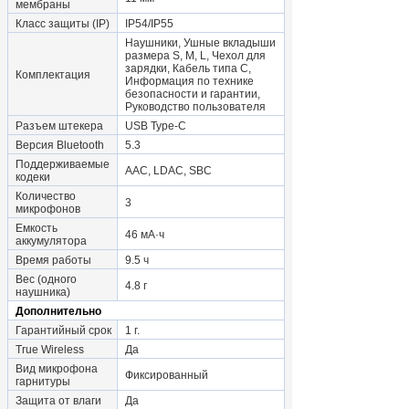
мембраны
Класс защиты (IP)
IP54/IP55
Наушники, Ушные вкладыши
размера S, M, L, Чехол для
зарядки, Кабель типа C,
Комплектация
Информация по технике
безопасности и гарантии,
Руководство пользователя
Разъем штекера
USB Type-C
Версия Bluetooth
5.3
Поддерживаемые
AAC, LDAC, SBC
кодеки
Количество
3
микрофонов
Емкость
46 мА·ч
аккумулятора
Время работы
9.5 ч
Вес (одного
4.8 г
наушника)
Дополнительно
Гарантийный срок
1 г.
True Wireless
Да
Вид микрофона
Фиксированный
гарнитуры
Защита от влаги
Да