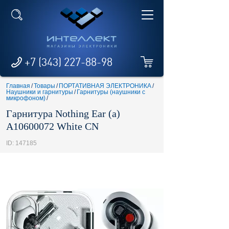
+7 (343) 227-88-98
Главная
/
Товары
/
ПОРТАТИВНАЯ ЭЛЕКТРОНИКА
/
Наушники и гарнитуры
/
Гарнитуры (наушники с
микрофоном)
/
Гарнитура Nothing Ear (a)
A10600072 White CN
ID: 147185