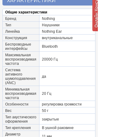
ХАРАКТЕРИСТИКИ
Общие характеристики
Бренд
Nothing
Тип
Наушники
Линейка
Nothing Ear
Конструкция
внутриканальные
Беспроводные
Bluetooth
интерфейсы
Максимальная
воспроизводимая
20000 Гц
частота
Система
активного
да
шумоподавления
(ANC)
Минимальная
воспроизводимая
20 Гц
частота
Особенности
регулировка громкости
Вес
50 г
Тип акустического
закрытые
оформления
Тип крепления
В ушной раковине
Диаметр
11 мм