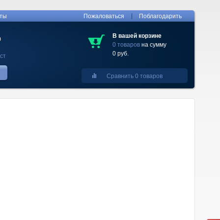
|
кты
Пожаловаться
Поблагодарить
В вашей корзине
0
0 товаров
на сумму
0 руб.
ст
Сравнить 0 товаров