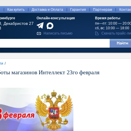
|
|
|
|
|
ы
Как купить
Доставка и Оплата
Гарантия
Партнерам
Конта
ринбурге
Онлайн-консультация
Время работы
8, Декабристов 27
пн—пт: 10:00 — 20:0
8
сб, вс: 10:00 — 18:00
Написать письмо
Скачать прайс-ли
ти
/
оты магазинов Интеллект 23го февраля