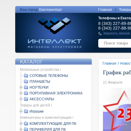
|
Ваш город:
Екатеринбург
Главная
Товар
Телефоны в Екате
8 (343) 227-89-8
8 (343) 227-88-9
Заказать звонок
КАТАЛОГ
Главная
/
Новос
Мобильные устройства /
График раб
СОТОВЫЕ ТЕЛЕФОНЫ
ПЛАНШЕТЫ
21 Февраля
НОУТБУКИ
ПОРТАТИВНАЯ ЭЛЕКТРОНИКА
АКСЕССУАРЫ
Товары для детей /
Игрушки
Компьютеры и комплектующие /
КОМПЛЕКТУЮЩИЕ ДЛЯ ПК
ПЕРИФЕРИЯ ДЛЯ ПК