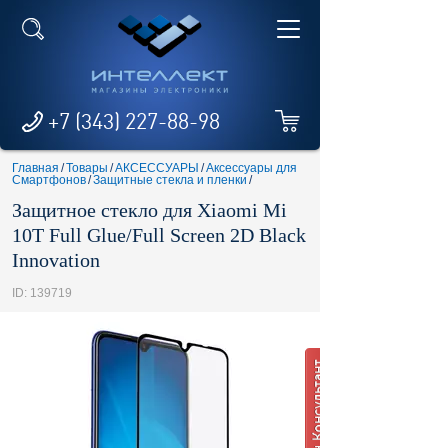
+7 (343) 227-88-98
Главная
/
Товары
/
АКСЕССУАРЫ
/
Аксессуары для
Смартфонов
/
Защитные стекла и пленки
/
Защитное стекло для Xiaomi Mi
10T Full Glue/Full Screen 2D Black
Innovation
ID: 139719