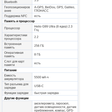
5.3
Bluetooth
Геопозициониров
A-GPS, BeiDou, GPS, Galileo,
ание
ГЛОНАСС
Поддержка NFC
есть
Память и процессор
Helio G99 Ultra (8 ядер) 2.3
Процессор
Ггц
Характеристики
2.2
процессора
Встроенная
256 ГБ
память
Оперативная
8 ГБ
память
Слот для карт
есть
памяти
Питание
Емкость
5500 мА⋅ч
аккумулятора
Тип разъема для
USB-C
зарядки
Функции зарядки
быстрая зарядка
Другие функции
акселерометр, гироскоп,
датчик освещенности, датчик
приближения, компас, GPS-