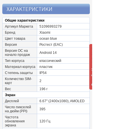
ХАРАКТЕРИСТИКИ
Общие характеристики
Артикул Маркета
51096993279
Бренд
Xiaomi
Цвет товара
ocean blue
Версия
Ростест (EAC)
Версия ОС на
Android 14
начало продаж
Тип корпуса
классический
Материал корпуса
пластик
Степень защиты
IP54
Количество SIM-
2
карт
Вес
196 г
Экран
Дисплей
6.67" (2400x1080), AMOLED
Число пикселей
395
на дюйм (PPI)
Частота
обновления
120 Гц
экрана